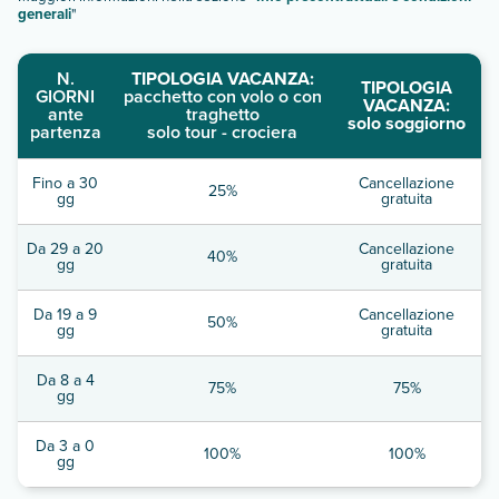
generali
"
N.
TIPOLOGIA VACANZA:
TIPOLOGIA
GIORNI
pacchetto con volo o con
VACANZA:
ante
traghetto
solo soggiorno
partenza
solo tour - crociera
Fino a 30
Cancellazione
25%
gg
gratuita
Da 29 a 20
Cancellazione
40%
gg
gratuita
Da 19 a 9
Cancellazione
50%
gg
gratuita
Da 8 a 4
75%
75%
gg
Da 3 a 0
100%
100%
gg