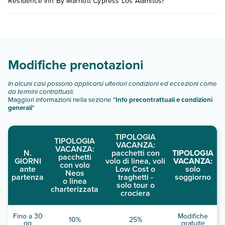
Residence Inn By Marriott Cypress Los Alamitos?
dell'hotel, ecc). Per consultare i prezzi, compila il motore di
ricerca e scegli quando partire.
Residence Inn By Marriott Cypress Los Alamitos dispone di
diverse tipologie di camere:
Scopri tutti i dettagli nel paragrafo dedicato "
Info e
descrizione
".
Modifiche prenotazioni
In alcuni casi possono applicarsi ulteriori condizioni ed eccezioni come
da termini contrattuali.
Maggiori informazioni nella sezione "
Info precontrattuali e condizioni
generali
"
TIPOLOGIA
TIPOLOGIA
VACANZA:
VACANZA:
N.
pacchetti con
TIPOLOGIA
pacchetti
GIORNI
volo di linea, voli
VACANZA:
con volo
ante
Low Cost o
solo
Neos
partenza
traghetti -
soggiorno
o linea
solo tour o
charterizzata
crociera
Fino a 30
Modifiche
10%
25%
gg
gratuite