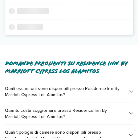
Domande frequenti su Residence Inn By
Marriott Cypress Los Alamitos
Quali escursioni sono disponibili presso Residence Inn By
Marriott Cypress Los Alamitos?
Tante sono le escursioni che potrai vivere soggiornando
Quanto costa soggiornare presso Residence Inn By
presso Residence Inn By Marriott Cypress Los Alamitos.
Marriott Cypress Los Alamitos?
Scoprile tutte nella
sezione dedicata
o contatta il call center
chiamando il numero 0721.17231 o
prenotando un
I prezzi di Residence Inn By Marriott Cypress Los Alamitos
appuntamento
.
Quali tipologie di camere sono disponibili presso
possono variare in base a vari fattori (per es. date, condizioni