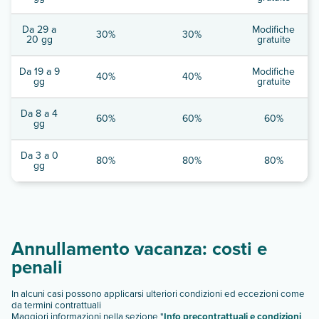
Da 29 a
Modifiche
30%
30%
20 gg
gratuite
Da 19 a 9
Modifiche
40%
40%
gg
gratuite
Da 8 a 4
60%
60%
60%
gg
Da 3 a 0
80%
80%
80%
gg
Annullamento vacanza: costi e
penali
In alcuni casi possono applicarsi ulteriori condizioni ed eccezioni come
da termini contrattuali
Maggiori informazioni nella sezione "
Info precontrattuali e condizioni