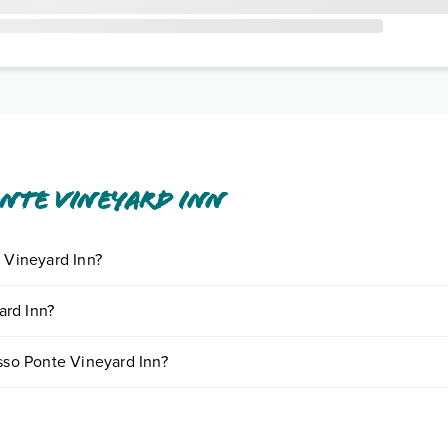
nte Vineyard Inn
e Vineyard Inn?
iornando presso Ponte Vineyard Inn. Scoprile tutte nella
sezione dedic
ard Inn?
ase a vari fattori (per es. date, condizioni dell'hotel, ecc). Per consult
esso Ponte Vineyard Inn?
 di camere:
o e descrizione
".