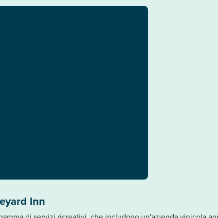
eyard Inn
gamma di servizi ricreativi, che includono un'azienda vinicola an