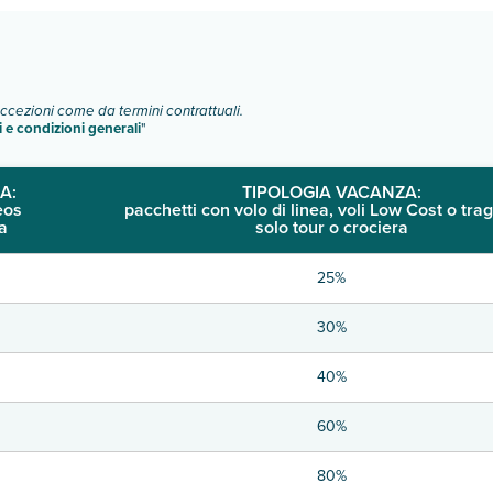
eccezioni come da termini contrattuali.
i e condizioni generali
"
A:
TIPOLOGIA VACANZA:
eos
pacchetti con volo di linea, voli Low Cost o trag
a
solo tour o crociera
25%
30%
40%
60%
80%