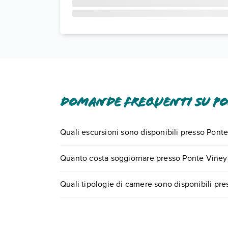
Domande frequenti su Po
Quali escursioni sono disponibili presso Pont
Tante sono le escursioni che potrai vivere sogg
Quanto costa soggiornare presso Ponte Viney
0721.17231 o
prenotando un appuntamento
.
I prezzi di Ponte Vineyard Inn possono variare in b
Quali tipologie di camere sono disponibili pr
quando partire.
Ponte Vineyard Inn dispone di diverse tipologie
Scopri tutti i dettagli nel paragrafo dedicato "
Inf