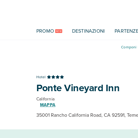
Vai al contenuto principale
PROMO
DESTINAZIONI
PARTENZ
NEW
Componi l
Hotel
Ponte Vineyard Inn
California
MAPPA
35001 Rancho California Road, CA 92591, Tem