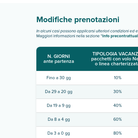
Modifiche prenotazioni
In alcuni casi possono applicarsi ulteriori condizioni ed 
Maggiori informazioni nella sezione "
Info precontrattual
TIPOLOGIA VACANZ
N. GIORNI
pacchetti con volo N
ante partenza
o linea charterizzat
Fino a 30 gg
10%
Da 29 a 20 gg
30%
Da 19 a 9 gg
40%
Da 8 a 4 gg
60%
Da 3 a 0 gg
80%