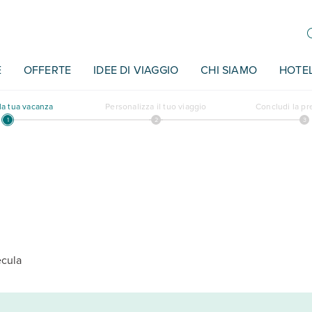
E
OFFERTE
IDEE DI VIAGGIO
CHI SIAMO
HOTE
a tua vacanza
Personalizza il tuo viaggio
Concludi la p
ecula