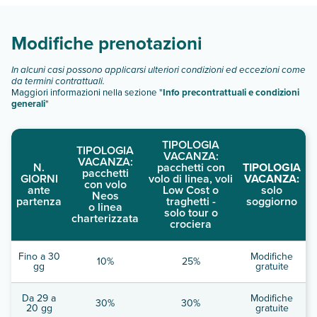
Scopri tutti i dettagli nel paragrafo dedicato "
Info e
descrizione
".
Modifiche prenotazioni
In alcuni casi possono applicarsi ulteriori condizioni ed eccezioni come
da termini contrattuali.
Maggiori informazioni nella sezione "
Info precontrattuali e condizioni
generali
"
TIPOLOGIA
TIPOLOGIA
VACANZA:
VACANZA:
N.
pacchetti con
TIPOLOGIA
pacchetti
GIORNI
volo di linea, voli
VACANZA:
con volo
ante
Low Cost o
solo
Neos
partenza
traghetti -
soggiorno
o linea
solo tour o
charterizzata
crociera
Fino a 30
Modifiche
10%
25%
gg
gratuite
Da 29 a
Modifiche
30%
30%
20 gg
gratuite