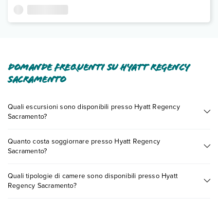
Domande frequenti su Hyatt Regency
Sacramento
Quali escursioni sono disponibili presso Hyatt Regency
Sacramento?
Tante sono le escursioni che potrai vivere soggiornando
Quanto costa soggiornare presso Hyatt Regency
presso Hyatt Regency Sacramento. Scoprile tutte nella
Sacramento?
sezione dedicata
o contatta il call center chiamando il numero
0721.17231 o
prenotando un appuntamento
.
I prezzi di Hyatt Regency Sacramento possono variare in base
Quali tipologie di camere sono disponibili presso Hyatt
a vari fattori (per es. date, condizioni dell'hotel, ecc). Per
Regency Sacramento?
consultare i prezzi, compila il motore di ricerca e scegli
quando partire.
Hyatt Regency Sacramento dispone di diverse tipologie di
camere: