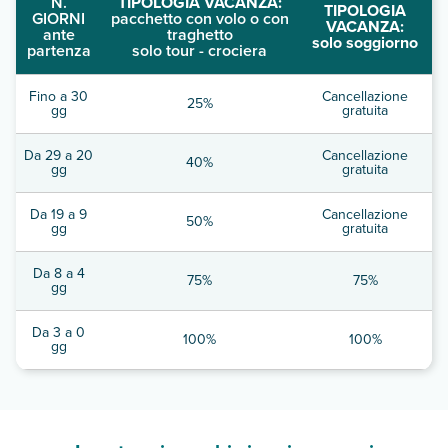
N.
TIPOLOGIA VACANZA:
TIPOLOGIA
GIORNI
pacchetto con volo o con
VACANZA:
ante
traghetto
solo soggiorno
partenza
solo tour - crociera
Fino a 30
Cancellazione
25%
gg
gratuita
Da 29 a 20
Cancellazione
40%
gg
gratuita
Da 19 a 9
Cancellazione
50%
gg
gratuita
Da 8 a 4
75%
75%
gg
Da 3 a 0
100%
100%
gg