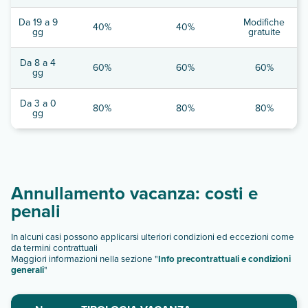
Da 19 a 9
Modifiche
40%
40%
gg
gratuite
Da 8 a 4
60%
60%
60%
gg
Da 3 a 0
80%
80%
80%
gg
Annullamento vacanza: costi e
penali
In alcuni casi possono applicarsi ulteriori condizioni ed eccezioni come
da termini contrattuali
Maggiori informazioni nella sezione "
Info precontrattuali e condizioni
generali
"