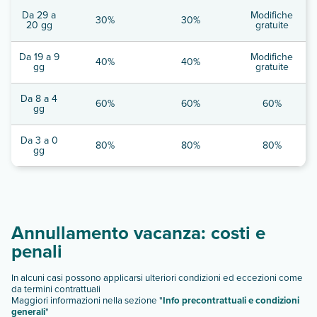
Da 29 a
Modifiche
30%
30%
20 gg
gratuite
Da 19 a 9
Modifiche
40%
40%
gg
gratuite
Da 8 a 4
60%
60%
60%
gg
Da 3 a 0
80%
80%
80%
gg
Annullamento vacanza: costi e
penali
In alcuni casi possono applicarsi ulteriori condizioni ed eccezioni come
da termini contrattuali
Maggiori informazioni nella sezione "
Info precontrattuali e condizioni
generali
"