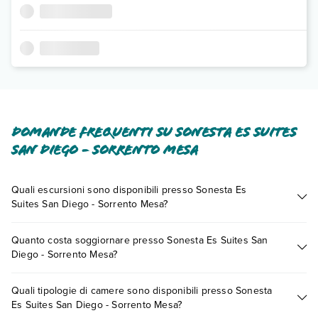
Domande frequenti su Sonesta Es Suites
San Diego - Sorrento Mesa
Quali escursioni sono disponibili presso Sonesta Es
Suites San Diego - Sorrento Mesa?
Tante sono le escursioni che potrai vivere soggiornando
Quanto costa soggiornare presso Sonesta Es Suites San
presso Sonesta Es Suites San Diego - Sorrento Mesa. Scoprile
Diego - Sorrento Mesa?
tutte nella
sezione dedicata
o contatta il call center chiamando
il numero 0721.17231 o
prenotando un appuntamento
.
I prezzi di Sonesta Es Suites San Diego - Sorrento Mesa
Quali tipologie di camere sono disponibili presso Sonesta
possono variare in base a vari fattori (per es. date, condizioni
Es Suites San Diego - Sorrento Mesa?
dell'hotel, ecc). Per consultare i prezzi, compila il motore di