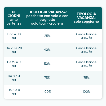
N.
TIPOLOGIA VACANZA:
TIPOLOGIA
GIORNI
pacchetto con volo o con
VACANZA:
ante
traghetto
solo soggiorno
partenza
solo tour - crociera
Fino a 30
Cancellazione
25%
gg
gratuita
Da 29 a 20
Cancellazione
40%
gg
gratuita
Da 19 a 9
Cancellazione
50%
gg
gratuita
Da 8 a 4
75%
75%
gg
Da 3 a 0
100%
100%
gg