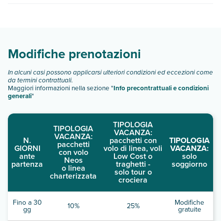
ricerca e scegli quando partire.
Sonesta Es Suites San Diego - Sorrento Mesa dispone di
diverse tipologie di camere:
Scopri tutti i dettagli nel paragrafo dedicato "
Info e
descrizione
".
Modifiche prenotazioni
In alcuni casi possono applicarsi ulteriori condizioni ed eccezioni come
da termini contrattuali.
Maggiori informazioni nella sezione "
Info precontrattuali e condizioni
generali
"
TIPOLOGIA
TIPOLOGIA
VACANZA:
VACANZA:
N.
pacchetti con
TIPOLOGIA
pacchetti
GIORNI
volo di linea, voli
VACANZA:
con volo
ante
Low Cost o
solo
Neos
partenza
traghetti -
soggiorno
o linea
solo tour o
charterizzata
crociera
Fino a 30
Modifiche
10%
25%
gg
gratuite