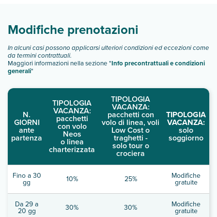
Scopri tutti i dettagli nel paragrafo dedicato "
Info e
descrizione
".
Modifiche prenotazioni
In alcuni casi possono applicarsi ulteriori condizioni ed eccezioni come
da termini contrattuali.
Maggiori informazioni nella sezione "
Info precontrattuali e condizioni
generali
"
TIPOLOGIA
TIPOLOGIA
VACANZA:
VACANZA:
N.
pacchetti con
TIPOLOGIA
pacchetti
GIORNI
volo di linea, voli
VACANZA:
con volo
ante
Low Cost o
solo
Neos
partenza
traghetti -
soggiorno
o linea
solo tour o
charterizzata
crociera
Fino a 30
Modifiche
10%
25%
gg
gratuite
Da 29 a
Modifiche
30%
30%
20 gg
gratuite