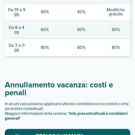
Da 19 a 9
Modifiche
40%
40%
gg
gratuite
Da 8 a 4
60%
60%
60%
gg
Da 3 a 0
80%
80%
80%
gg
Annullamento vacanza: costi e
penali
In alcuni casi possono applicarsi ulteriori condizioni ed eccezioni come
da termini contrattuali
Maggiori informazioni nella sezione "
Info precontrattuali e condizioni
generali
"