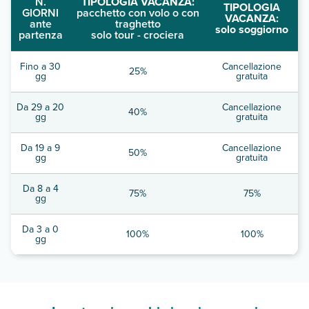
N.
TIPOLOGIA VACANZA:
TIPOLOGIA
GIORNI
pacchetto con volo o con
VACANZA:
ante
traghetto
solo soggiorno
partenza
solo tour - crociera
Fino a 30
Cancellazione
25%
gg
gratuita
Da 29 a 20
Cancellazione
40%
gg
gratuita
Da 19 a 9
Cancellazione
50%
gg
gratuita
Da 8 a 4
75%
75%
gg
Da 3 a 0
100%
100%
gg