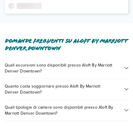
Domande frequenti su Aloft By Marriott
Denver Downtown
Quali escursioni sono disponibili presso Aloft By Marriott
Denver Downtown?
Tante sono le escursioni che potrai vivere soggiornando
Quanto costa soggiornare presso Aloft By Marriott
presso Aloft By Marriott Denver Downtown. Scoprile tutte
Denver Downtown?
nella
sezione dedicata
o contatta il call center chiamando il
numero 0721.17231 o
prenotando un appuntamento
.
I prezzi di Aloft By Marriott Denver Downtown possono
Quali tipologie di camere sono disponibili presso Aloft By
variare in base a vari fattori (per es. date, condizioni dell'hotel,
Marriott Denver Downtown?
ecc). Per consultare i prezzi, compila il motore di ricerca e
scegli quando partire.
Aloft By Marriott Denver Downtown dispone di diverse
tipologie di camere: