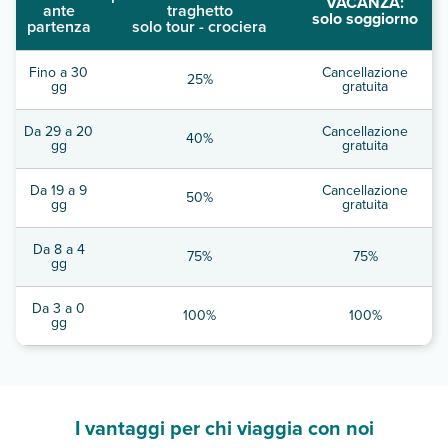
VACANZA:
ante
traghetto
solo soggiorno
partenza
solo tour - crociera
Fino a 30
Cancellazione
25%
gg
gratuita
Da 29 a 20
Cancellazione
40%
gg
gratuita
Da 19 a 9
Cancellazione
50%
gg
gratuita
Da 8 a 4
75%
75%
gg
Da 3 a 0
100%
100%
gg
I vantaggi per chi viaggia con noi