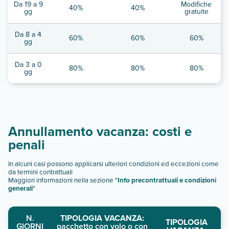
Da 19 a 9
Modifiche
40%
40%
gg
gratuite
Da 8 a 4
60%
60%
60%
gg
Da 3 a 0
80%
80%
80%
gg
Annullamento vacanza: costi e
penali
In alcuni casi possono applicarsi ulteriori condizioni ed eccezioni come
da termini contrattuali
Maggiori informazioni nella sezione "
Info precontrattuali e condizioni
generali
"
N.
TIPOLOGIA VACANZA:
TIPOLOGIA
GIORNI
pacchetto con volo o con