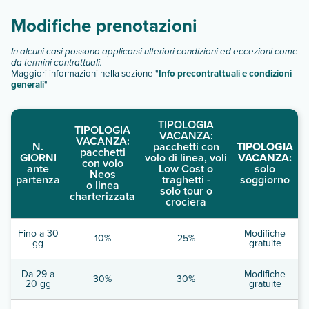
Modifiche prenotazioni
In alcuni casi possono applicarsi ulteriori condizioni ed eccezioni come
da termini contrattuali.
Maggiori informazioni nella sezione "
Info precontrattuali e condizioni
generali
"
TIPOLOGIA
TIPOLOGIA
VACANZA:
VACANZA:
N.
pacchetti con
TIPOLOGIA
pacchetti
GIORNI
volo di linea, voli
VACANZA:
con volo
ante
Low Cost o
solo
Neos
partenza
traghetti -
soggiorno
o linea
solo tour o
charterizzata
crociera
Fino a 30
Modifiche
10%
25%
gg
gratuite
Da 29 a
Modifiche
30%
30%
20 gg
gratuite