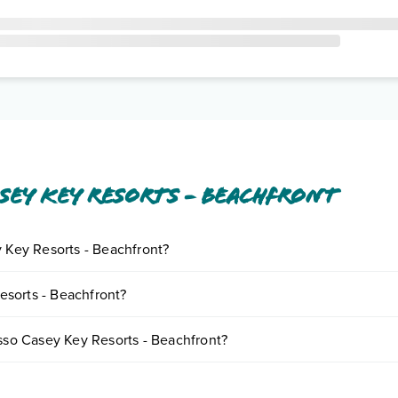
sey Key Resorts - Beachfront
y Key Resorts - Beachfront?
iornando presso Casey Key Resorts - Beachfront. Scoprile tutte nella
s
esorts - Beachfront?
ento
.
 variare in base a vari fattori (per es. date, condizioni dell'hotel, ecc)
esso Casey Key Resorts - Beachfront?
se tipologie di camere: