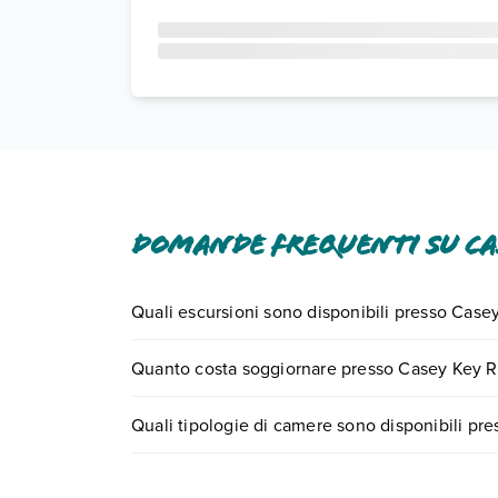
Domande frequenti su Ca
Quali escursioni sono disponibili presso Case
Tante sono le escursioni che potrai vivere sogg
Quanto costa soggiornare presso Casey Key R
il numero 0721.17231 o
prenotando un appuntam
I prezzi di Casey Key Resorts - Beachfront possono
Quali tipologie di camere sono disponibili pr
ricerca e scegli quando partire.
Casey Key Resorts - Beachfront dispone di diver