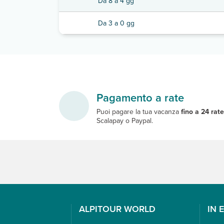
Da 8 a 4 gg
Da 3 a 0 gg
Pagamento a rate
Puoi pagare la tua vacanza
fino a 24 rat
Scalapay o Paypal.
ALPITOUR WORLD
IN 