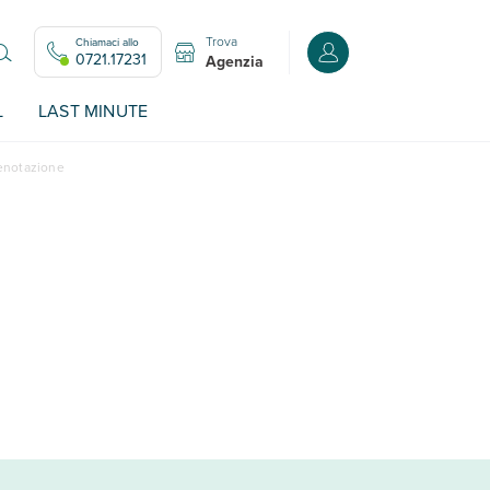
Trova
Chiamaci allo
Accedi o registrati all
0721.17231
Agenzia
L
LAST MINUTE
renotazione