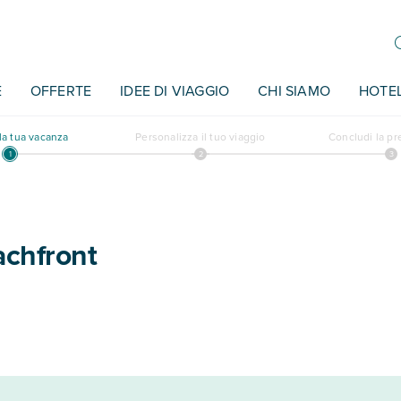
E
OFFERTE
IDEE DI VIAGGIO
CHI SIAMO
HOTE
a tua vacanza
Personalizza il tuo viaggio
Concludi la p
achfront