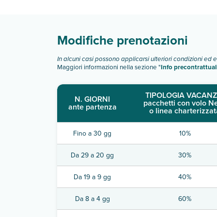
Scopri tutti i dettagli nel paragrafo dedicato "
Inf
Modifiche prenotazioni
In alcuni casi possono applicarsi ulteriori condizioni ed 
Maggiori informazioni nella sezione "
Info precontrattual
TIPOLOGIA VACANZ
N. GIORNI
pacchetti con volo N
ante partenza
o linea charterizzat
Fino a 30 gg
10%
Da 29 a 20 gg
30%
Da 19 a 9 gg
40%
Da 8 a 4 gg
60%