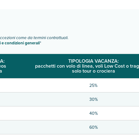
o e descrizione
".
eccezioni come da termini contrattuali.
i e condizioni generali
"
A:
TIPOLOGIA VACANZA:
eos
pacchetti con volo di linea, voli Low Cost o trag
a
solo tour o crociera
25%
30%
40%
60%