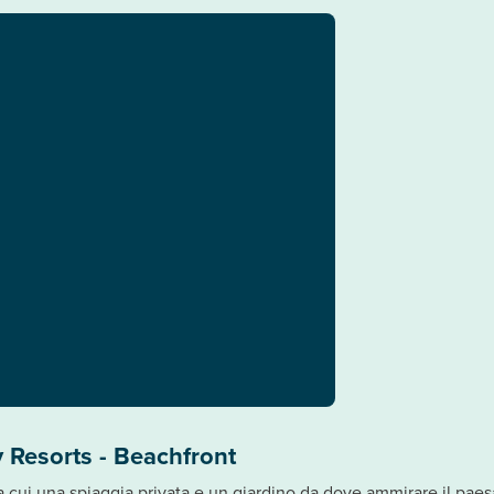
 Resorts - Beachfront
tra cui una spiaggia privata e un giardino da dove ammirare il paesa