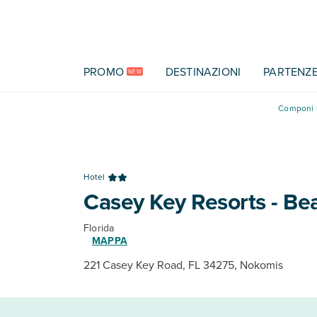
Vai al contenuto principale
PROMO
DESTINAZIONI
PARTENZ
NEW
Componi l
Hotel
Casey Key Resorts - Be
Florida
MAPPA
221 Casey Key Road, FL 34275, Nokomis