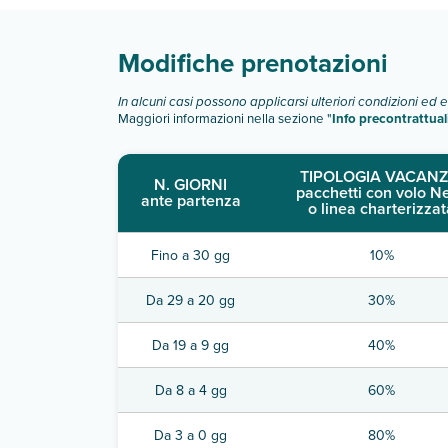
Modifiche prenotazioni
In alcuni casi possono applicarsi ulteriori condizioni ed 
Maggiori informazioni nella sezione "
Info precontrattual
TIPOLOGIA VACANZ
N. GIORNI
pacchetti con volo N
ante partenza
o linea charterizzat
Fino a 30 gg
10%
Da 29 a 20 gg
30%
Da 19 a 9 gg
40%
Da 8 a 4 gg
60%
Da 3 a 0 gg
80%