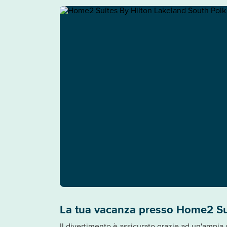
La tua vacanza presso Home2 Su
Il divertimento è assicurato grazie ad un'ampia 