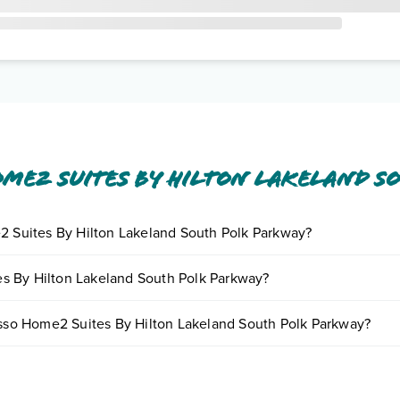
me2 Suites By Hilton Lakeland S
e2 Suites By Hilton Lakeland South Polk Parkway?
iornando presso Home2 Suites By Hilton Lakeland South Polk Parkway. 
s By Hilton Lakeland South Polk Parkway?
enotando un appuntamento
.
 Polk Parkway possono variare in base a vari fattori (per es. date, condi
resso Home2 Suites By Hilton Lakeland South Polk Parkway?
ire.
kway dispone di diverse tipologie di camere:
o e descrizione
".