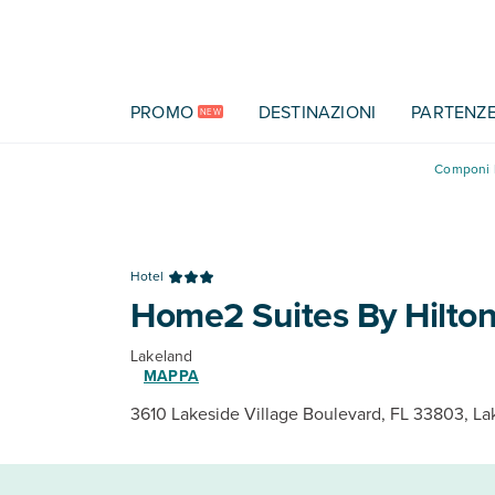
Vai al contenuto principale
PROMO
DESTINAZIONI
PARTENZ
NEW
Componi l
Hotel
Home2 Suites By Hilto
Lakeland
MAPPA
3610 Lakeside Village Boulevard, FL 33803, La