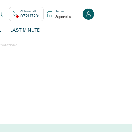
Trova
Chiamaci allo
Accedi o registrati all
0721.17231
Agenzia
L
LAST MINUTE
renotazione