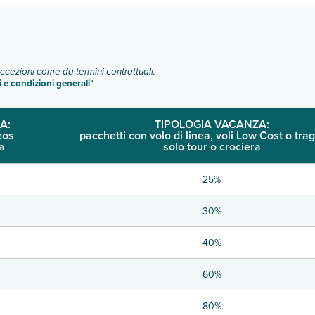
eccezioni come da termini contrattuali.
i e condizioni generali
"
A:
TIPOLOGIA VACANZA:
eos
pacchetti con volo di linea, voli Low Cost o trag
a
solo tour o crociera
25%
30%
40%
60%
80%