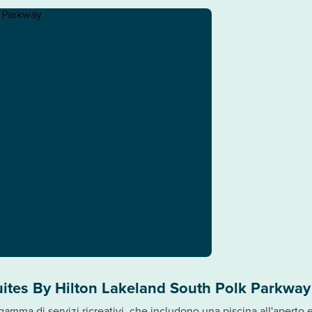
ites By Hilton Lakeland South Polk Parkway
gamma di servizi ricreativi, che includono una piscina all'aperto