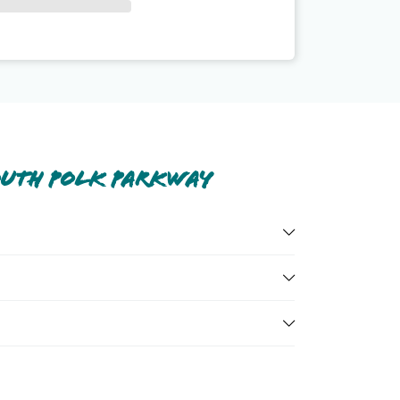
outh Polk Parkway
Scoprile tutte nella
sezione dedicata
o contatta il
zioni dell'hotel, ecc). Per consultare i prezzi,