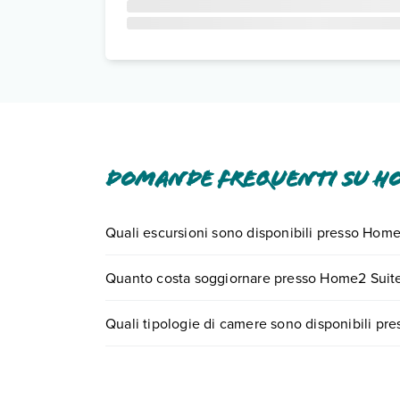
Domande frequenti su Ho
Quali escursioni sono disponibili presso Hom
Tante sono le escursioni che potrai vivere sogg
Quanto costa soggiornare presso Home2 Suite
call center chiamando il numero 0721.17231 o
pr
I prezzi di Home2 Suites By Hilton Lakeland South
Quali tipologie di camere sono disponibili p
compila il motore di ricerca e scegli quando part
Home2 Suites By Hilton Lakeland South Polk Par
Scopri tutti i dettagli nel paragrafo dedicato "
Inf