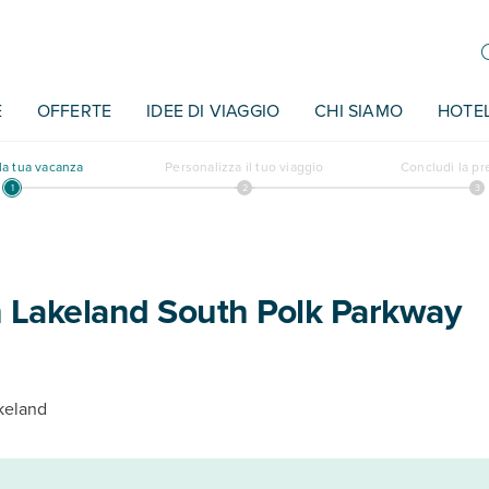
E
OFFERTE
IDEE DI VIAGGIO
CHI SIAMO
HOTE
a tua vacanza
Personalizza il tuo viaggio
Concludi la p
n Lakeland South Polk Parkway
keland