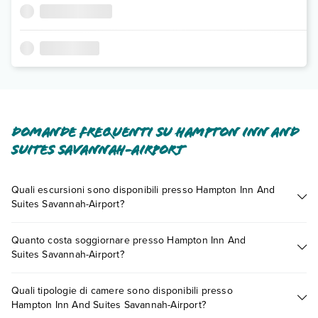
Domande frequenti su Hampton Inn And
Suites Savannah-Airport
Quali escursioni sono disponibili presso Hampton Inn And
Suites Savannah-Airport?
Tante sono le escursioni che potrai vivere soggiornando
Quanto costa soggiornare presso Hampton Inn And
presso Hampton Inn And Suites Savannah-Airport. Scoprile
Suites Savannah-Airport?
tutte nella
sezione dedicata
o contatta il call center chiamando
il numero 0721.17231 o
prenotando un appuntamento
.
I prezzi di Hampton Inn And Suites Savannah-Airport possono
Quali tipologie di camere sono disponibili presso
variare in base a vari fattori (per es. date, condizioni dell'hotel,
Hampton Inn And Suites Savannah-Airport?
ecc). Per consultare i prezzi, compila il motore di ricerca e