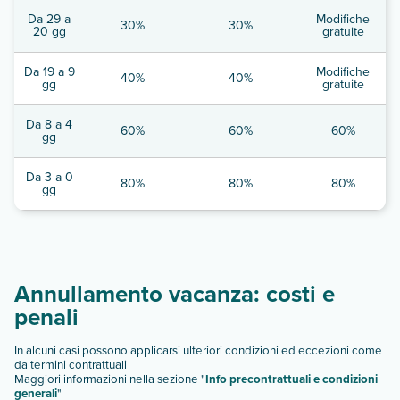
Da 29 a
Modifiche
30%
30%
20 gg
gratuite
Da 19 a 9
Modifiche
40%
40%
gg
gratuite
Da 8 a 4
60%
60%
60%
gg
Da 3 a 0
80%
80%
80%
gg
Annullamento vacanza: costi e
penali
In alcuni casi possono applicarsi ulteriori condizioni ed eccezioni come
da termini contrattuali
Maggiori informazioni nella sezione "
Info precontrattuali e condizioni
generali
"