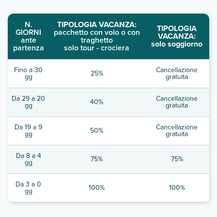
N.
TIPOLOGIA VACANZA:
TIPOLOGIA
GIORNI
pacchetto con volo o con
VACANZA:
ante
traghetto
solo soggiorno
partenza
solo tour - crociera
Fino a 30
Cancellazione
25%
gg
gratuita
Da 29 a 20
Cancellazione
40%
gg
gratuita
Da 19 a 9
Cancellazione
50%
gg
gratuita
Da 8 a 4
75%
75%
gg
Da 3 a 0
100%
100%
gg