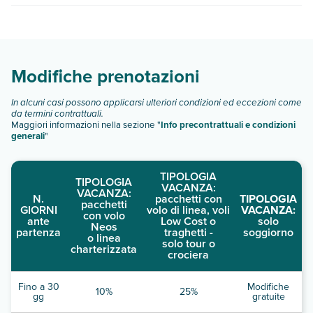
scegli quando partire.
Hampton Inn And Suites Savannah-Airport dispone di diverse
tipologie di camere:
Scopri tutti i dettagli nel paragrafo dedicato "
Info e
descrizione
".
Modifiche prenotazioni
In alcuni casi possono applicarsi ulteriori condizioni ed eccezioni come
da termini contrattuali.
Maggiori informazioni nella sezione "
Info precontrattuali e condizioni
generali
"
TIPOLOGIA
TIPOLOGIA
VACANZA:
VACANZA:
N.
pacchetti con
TIPOLOGIA
pacchetti
GIORNI
volo di linea, voli
VACANZA:
con volo
ante
Low Cost o
solo
Neos
partenza
traghetti -
soggiorno
o linea
solo tour o
charterizzata
crociera
Fino a 30
Modifiche
10%
25%
gg
gratuite