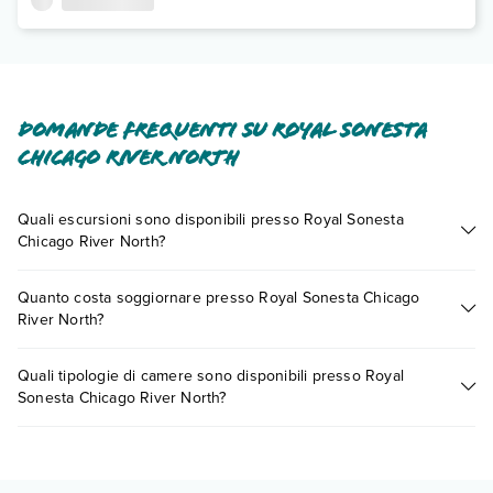
Domande frequenti su Royal Sonesta
Chicago River North
Quali escursioni sono disponibili presso Royal Sonesta
Chicago River North?
Tante sono le escursioni che potrai vivere soggiornando
Quanto costa soggiornare presso Royal Sonesta Chicago
presso Royal Sonesta Chicago River North. Scoprile tutte nella
River North?
sezione dedicata
o contatta il call center chiamando il numero
0721.17231 o
prenotando un appuntamento
.
I prezzi di Royal Sonesta Chicago River North possono variare
Quali tipologie di camere sono disponibili presso Royal
in base a vari fattori (per es. date, condizioni dell'hotel, ecc).
Sonesta Chicago River North?
Per consultare i prezzi, compila il motore di ricerca e scegli
quando partire.
Royal Sonesta Chicago River North dispone di diverse
tipologie di camere: