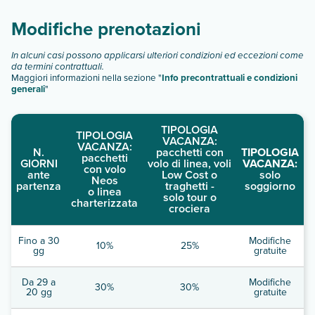
Scopri tutti i dettagli nel paragrafo dedicato "
Info e
descrizione
".
Modifiche prenotazioni
In alcuni casi possono applicarsi ulteriori condizioni ed eccezioni come
da termini contrattuali.
Maggiori informazioni nella sezione "
Info precontrattuali e condizioni
generali
"
TIPOLOGIA
TIPOLOGIA
VACANZA:
VACANZA:
N.
pacchetti con
TIPOLOGIA
pacchetti
GIORNI
volo di linea, voli
VACANZA:
con volo
ante
Low Cost o
solo
Neos
partenza
traghetti -
soggiorno
o linea
solo tour o
charterizzata
crociera
Fino a 30
Modifiche
10%
25%
gg
gratuite
Da 29 a
Modifiche
30%
30%
20 gg
gratuite