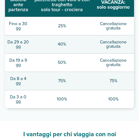
VACANZA:
ante
traghetto
solo soggiorno
partenza
solo tour - crociera
Fino a 30
Cancellazione
25%
gg
gratuita
Da 29 a 20
Cancellazione
40%
gg
gratuita
Da 19 a 9
Cancellazione
50%
gg
gratuita
Da 8 a 4
75%
75%
gg
Da 3 a 0
100%
100%
gg
I vantaggi per chi viaggia con noi