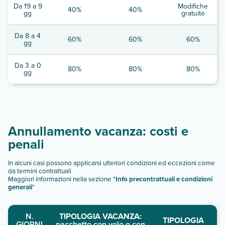
Da 19 a 9
Modifiche
40%
40%
gg
gratuite
Da 8 a 4
60%
60%
60%
gg
Da 3 a 0
80%
80%
80%
gg
Annullamento vacanza: costi e
penali
In alcuni casi possono applicarsi ulteriori condizioni ed eccezioni come
da termini contrattuali
Maggiori informazioni nella sezione "
Info precontrattuali e condizioni
generali
"
N.
TIPOLOGIA VACANZA:
TIPOLOGIA
GIORNI
pacchetto con volo o con