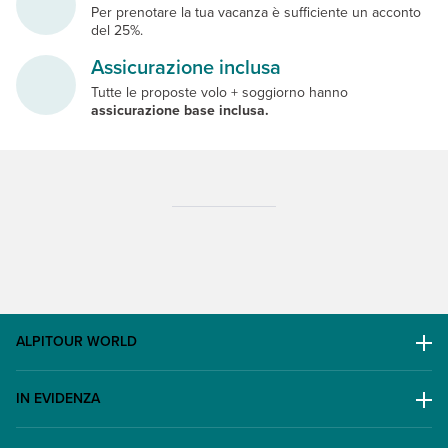
Per prenotare la tua vacanza è sufficiente un acconto
del 25%.
Assicurazione inclusa
Tutte le proposte volo + soggiorno hanno
assicurazione base inclusa.
ALPITOUR WORLD
AWARD
IN EVIDENZA
Il Gruppo
Escursioni