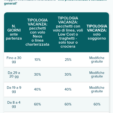
generali
"
TIPOLOGIA
TIPOLOGIA
VACANZA:
VACANZA:
N.
pacchetti con
TIPOLOGIA
pacchetti
GIORNI
volo di linea, voli
VACANZA:
con volo
ante
Low Cost o
solo
Neos
partenza
traghetti -
soggiorno
o linea
solo tour o
charterizzata
crociera
Fino a 30
Modifiche
10%
25%
gg
gratuite
Da 29 a
Modifiche
30%
30%
20 gg
gratuite
Da 19 a 9
Modifiche
40%
40%
gg
gratuite
Da 8 a 4
60%
60%
60%
gg