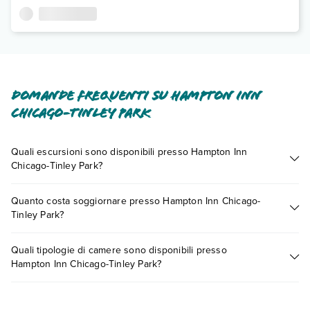
Domande frequenti su Hampton Inn
Chicago-Tinley Park
Quali escursioni sono disponibili presso Hampton Inn
Chicago-Tinley Park?
Tante sono le escursioni che potrai vivere soggiornando
Quanto costa soggiornare presso Hampton Inn Chicago-
presso Hampton Inn Chicago-Tinley Park. Scoprile tutte nella
Tinley Park?
sezione dedicata
o contatta il call center chiamando il numero
0721.17231 o
prenotando un appuntamento
.
I prezzi di Hampton Inn Chicago-Tinley Park possono variare
Quali tipologie di camere sono disponibili presso
in base a vari fattori (per es. date, condizioni dell'hotel, ecc).
Hampton Inn Chicago-Tinley Park?
Per consultare i prezzi, compila il motore di ricerca e scegli
quando partire.
Hampton Inn Chicago-Tinley Park dispone di diverse tipologie
di camere: