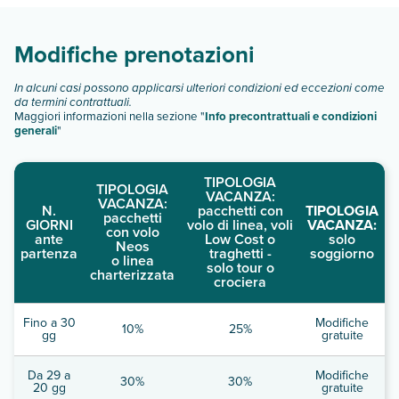
Scopri tutti i dettagli nel paragrafo dedicato "
Info e
descrizione
".
Modifiche prenotazioni
In alcuni casi possono applicarsi ulteriori condizioni ed eccezioni come
da termini contrattuali.
Maggiori informazioni nella sezione "
Info precontrattuali e condizioni
generali
"
TIPOLOGIA
TIPOLOGIA
VACANZA:
VACANZA:
N.
pacchetti con
TIPOLOGIA
pacchetti
GIORNI
volo di linea, voli
VACANZA:
con volo
ante
Low Cost o
solo
Neos
partenza
traghetti -
soggiorno
o linea
solo tour o
charterizzata
crociera
Fino a 30
Modifiche
10%
25%
gg
gratuite
Da 29 a
Modifiche
30%
30%
20 gg
gratuite