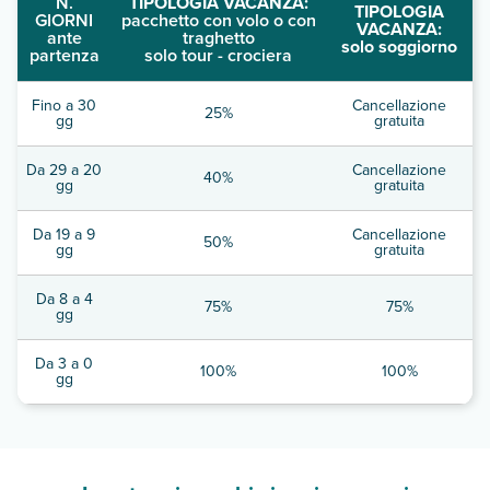
N.
TIPOLOGIA VACANZA:
TIPOLOGIA
GIORNI
pacchetto con volo o con
VACANZA:
ante
traghetto
solo soggiorno
partenza
solo tour - crociera
Fino a 30
Cancellazione
25%
gg
gratuita
Da 29 a 20
Cancellazione
40%
gg
gratuita
Da 19 a 9
Cancellazione
50%
gg
gratuita
Da 8 a 4
75%
75%
gg
Da 3 a 0
100%
100%
gg