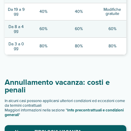
Da 19 a 9
Modifiche
40%
40%
gg
gratuite
Da 8 a 4
60%
60%
60%
gg
Da 3 a 0
80%
80%
80%
gg
Annullamento vacanza: costi e
penali
In alcuni casi possono applicarsi ulteriori condizioni ed eccezioni come
da termini contrattuali
Maggiori informazioni nella sezione "
Info precontrattuali e condizioni
generali
"