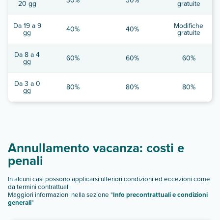
30%
30%
20 gg
gratuite
Da 19 a 9
Modifiche
40%
40%
gg
gratuite
Da 8 a 4
60%
60%
60%
gg
Da 3 a 0
80%
80%
80%
gg
Annullamento vacanza: costi e
penali
In alcuni casi possono applicarsi ulteriori condizioni ed eccezioni come
da termini contrattuali
Maggiori informazioni nella sezione "
Info precontrattuali e condizioni
generali
"