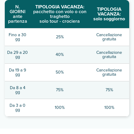
N.
TIPOLOGIA VACANZA:
TIPOLOGIA
GIORNI
pacchetto con volo o con
VACANZA:
ante
traghetto
solo soggiorno
partenza
solo tour - crociera
Fino a 30
Cancellazione
25%
gg
gratuita
Da 29 a 20
Cancellazione
40%
gg
gratuita
Da 19 a 9
Cancellazione
50%
gg
gratuita
Da 8 a 4
75%
75%
gg
Da 3 a 0
100%
100%
gg