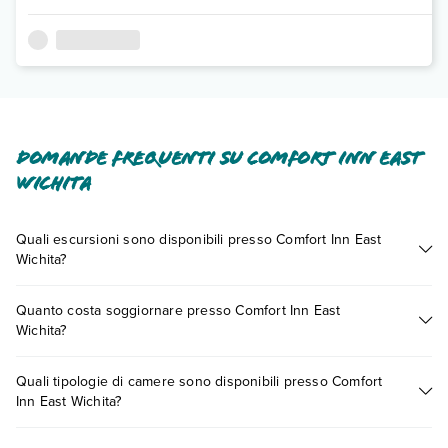
Domande frequenti su Comfort Inn East
Wichita
Quali escursioni sono disponibili presso Comfort Inn East
Wichita?
Tante sono le escursioni che potrai vivere soggiornando
Quanto costa soggiornare presso Comfort Inn East
presso Comfort Inn East Wichita. Scoprile tutte nella
sezione
Wichita?
dedicata
o contatta il call center chiamando il numero
0721.17231 o
prenotando un appuntamento
.
I prezzi di Comfort Inn East Wichita possono variare in base a
Quali tipologie di camere sono disponibili presso Comfort
vari fattori (per es. date, condizioni dell'hotel, ecc). Per
Inn East Wichita?
consultare i prezzi, compila il motore di ricerca e scegli
quando partire.
Comfort Inn East Wichita dispone di diverse tipologie di