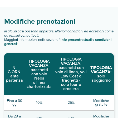
camere:
Scopri tutti i dettagli nel paragrafo dedicato "
Info e
descrizione
".
Modifiche prenotazioni
In alcuni casi possono applicarsi ulteriori condizioni ed eccezioni come
da termini contrattuali.
Maggiori informazioni nella sezione "
Info precontrattuali e condizioni
generali
"
TIPOLOGIA
TIPOLOGIA
VACANZA:
VACANZA:
N.
pacchetti con
TIPOLOGIA
pacchetti
GIORNI
volo di linea, voli
VACANZA:
con volo
ante
Low Cost o
solo
Neos
partenza
traghetti -
soggiorno
o linea
solo tour o
charterizzata
crociera
Fino a 30
Modifiche
10%
25%
gg
gratuite
Da 29 a
Modifiche