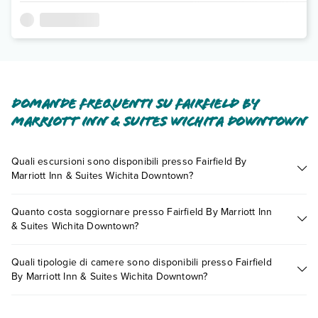
Domande frequenti su Fairfield By
Marriott Inn & Suites Wichita Downtown
Quali escursioni sono disponibili presso Fairfield By
Marriott Inn & Suites Wichita Downtown?
Tante sono le escursioni che potrai vivere soggiornando
Quanto costa soggiornare presso Fairfield By Marriott Inn
presso Fairfield By Marriott Inn & Suites Wichita Downtown.
& Suites Wichita Downtown?
Scoprile tutte nella
sezione dedicata
o contatta il call center
chiamando il numero 0721.17231 o
prenotando un
I prezzi di Fairfield By Marriott Inn & Suites Wichita Downtown
appuntamento
.
Quali tipologie di camere sono disponibili presso Fairfield
possono variare in base a vari fattori (per es. date, condizioni
By Marriott Inn & Suites Wichita Downtown?
dell'hotel, ecc). Per consultare i prezzi, compila il motore di
ricerca e scegli quando partire.
Fairfield By Marriott Inn & Suites Wichita Downtown dispone di
diverse tipologie di camere: