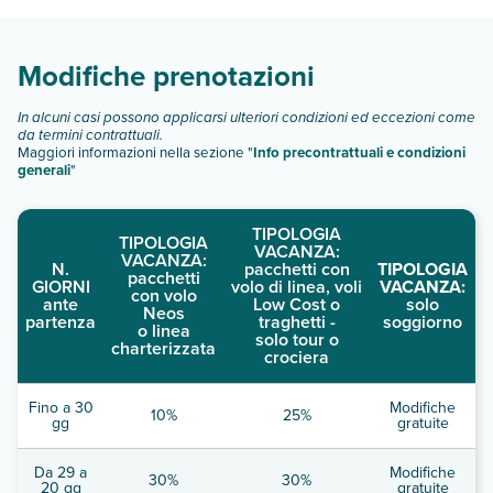
Scopri tutti i dettagli nel paragrafo dedicato "
Info e
descrizione
".
Modifiche prenotazioni
In alcuni casi possono applicarsi ulteriori condizioni ed eccezioni come
da termini contrattuali.
Maggiori informazioni nella sezione "
Info precontrattuali e condizioni
generali
"
TIPOLOGIA
TIPOLOGIA
VACANZA:
VACANZA:
N.
pacchetti con
TIPOLOGIA
pacchetti
GIORNI
volo di linea, voli
VACANZA:
con volo
ante
Low Cost o
solo
Neos
partenza
traghetti -
soggiorno
o linea
solo tour o
charterizzata
crociera
Fino a 30
Modifiche
10%
25%
gg
gratuite
Da 29 a
Modifiche
30%
30%
20 gg
gratuite