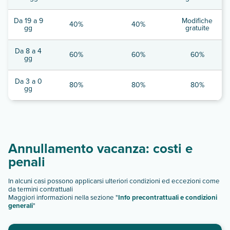
Da 19 a 9
Modifiche
40%
40%
gg
gratuite
Da 8 a 4
60%
60%
60%
gg
Da 3 a 0
80%
80%
80%
gg
Annullamento vacanza: costi e
penali
In alcuni casi possono applicarsi ulteriori condizioni ed eccezioni come
da termini contrattuali
Maggiori informazioni nella sezione "
Info precontrattuali e condizioni
generali
"