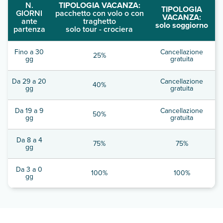
N.
TIPOLOGIA VACANZA:
TIPOLOGIA
GIORNI
pacchetto con volo o con
VACANZA:
ante
traghetto
solo soggiorno
partenza
solo tour - crociera
Fino a 30
Cancellazione
25%
gg
gratuita
Da 29 a 20
Cancellazione
40%
gg
gratuita
Da 19 a 9
Cancellazione
50%
gg
gratuita
Da 8 a 4
75%
75%
gg
Da 3 a 0
100%
100%
gg