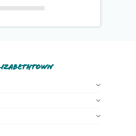
Elizabethtown
le tutte nella
sezione dedicata
o contatta il call
dell'hotel, ecc). Per consultare i prezzi, compila il