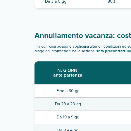
Da 3 a 0 gg
80%
Annullamento vacanza: costi
In alcuni casi possono applicarsi ulteriori condizioni ed 
Maggiori informazioni nella sezione "
Info precontrattual
N. GIORNI
ante partenza
Fino a 30 gg
Da 29 a 20 gg
Da 19 a 9 gg
Da 8 a 4 gg