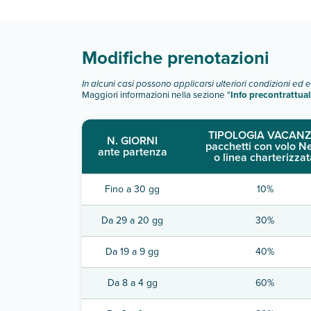
Scopri tutti i dettagli nel paragrafo dedicato "
Inf
Modifiche prenotazioni
In alcuni casi possono applicarsi ulteriori condizioni ed 
Maggiori informazioni nella sezione "
Info precontrattual
TIPOLOGIA VACANZ
N. GIORNI
pacchetti con volo N
ante partenza
o linea charterizzat
Fino a 30 gg
10%
Da 29 a 20 gg
30%
Da 19 a 9 gg
40%
Da 8 a 4 gg
60%