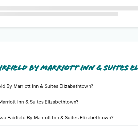
irfield By Marriott Inn & Suites 
ield By Marriott Inn & Suites Elizabethtown?
ornando presso Fairfield By Marriott Inn & Suites Elizabethtown. Scopri
Marriott Inn & Suites Elizabethtown?
tando un appuntamento
.
abethtown possono variare in base a vari fattori (per es. date, condizioni 
sso Fairfield By Marriott Inn & Suites Elizabethtown?
dispone di diverse tipologie di camere: