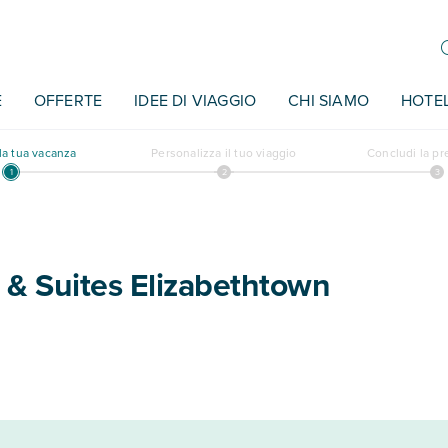
E
OFFERTE
IDEE DI VIAGGIO
CHI SIAMO
HOTE
a tua vacanza
Personalizza il tuo viaggio
Concludi la p
n & Suites Elizabethtown