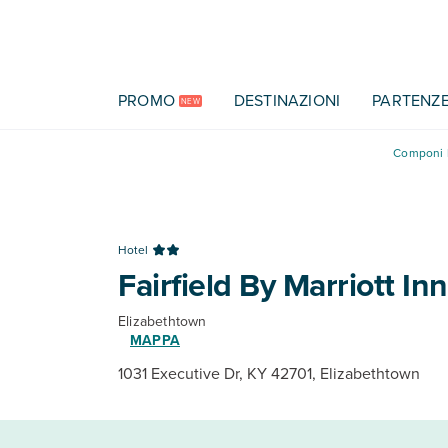
Vai al contenuto principale
PROMO
DESTINAZIONI
PARTENZ
NEW
Componi l
Hotel
Fairfield By Marriott In
Elizabethtown
MAPPA
1031 Executive Dr, KY 42701, Elizabethtown