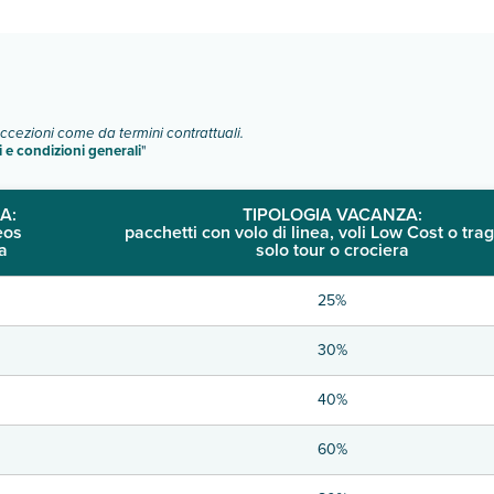
o e descrizione
".
eccezioni come da termini contrattuali.
i e condizioni generali
"
A:
TIPOLOGIA VACANZA:
eos
pacchetti con volo di linea, voli Low Cost o trag
a
solo tour o crociera
25%
30%
40%
60%