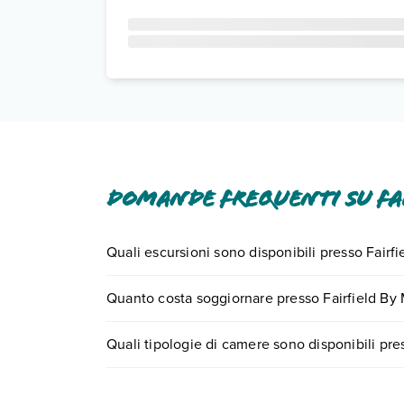
Domande frequenti su Fa
Quali escursioni sono disponibili presso Fairf
Tante sono le escursioni che potrai vivere soggi
Quanto costa soggiornare presso Fairfield By 
center chiamando il numero 0721.17231 o
preno
I prezzi di Fairfield By Marriott Inn & Suites Eliz
Quali tipologie di camere sono disponibili pre
motore di ricerca e scegli quando partire.
Fairfield By Marriott Inn & Suites Elizabethtown 