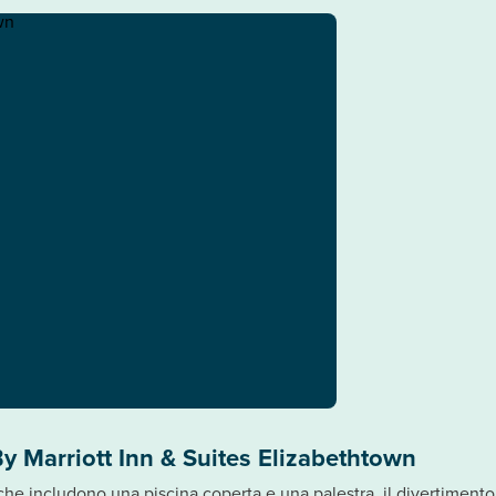
By Marriott Inn & Suites Elizabethtown
he includono una piscina coperta e una palestra, il divertimento è