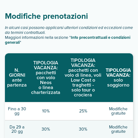
descrizione
".
Modifiche prenotazioni
In alcuni casi possono applicarsi ulteriori condizioni ed eccezioni come
da termini contrattuali.
Maggiori informazioni nella sezione "
Info precontrattuali e condizioni
generali
"
TIPOLOGIA
TIPOLOGIA
VACANZA:
VACANZA:
N.
pacchetti con
TIPOLOGIA
pacchetti
GIORNI
volo di linea, voli
VACANZA:
con volo
ante
Low Cost o
solo
Neos
partenza
traghetti -
soggiorno
o linea
solo tour o
charterizzata
crociera
Fino a 30
Modifiche
10%
25%
gg
gratuite
Da 29 a
Modifiche
30%
30%
20 gg
gratuite