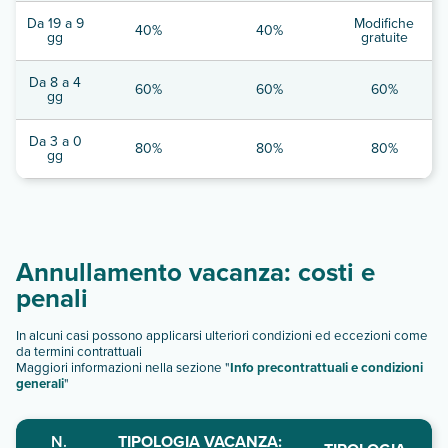
Da 19 a 9
Modifiche
40%
40%
gg
gratuite
Da 8 a 4
60%
60%
60%
gg
Da 3 a 0
80%
80%
80%
gg
Annullamento vacanza: costi e
penali
In alcuni casi possono applicarsi ulteriori condizioni ed eccezioni come
da termini contrattuali
Maggiori informazioni nella sezione "
Info precontrattuali e condizioni
generali
"
N.
TIPOLOGIA VACANZA: