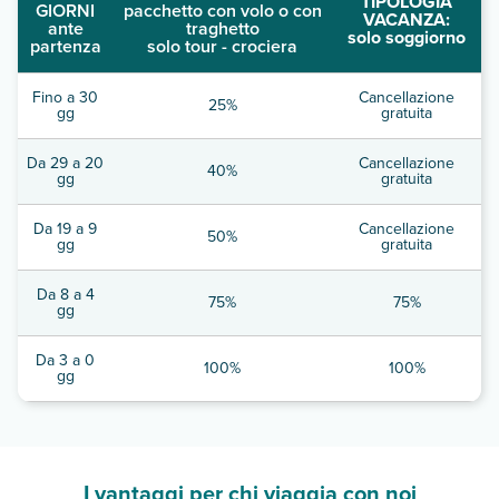
TIPOLOGIA
GIORNI
pacchetto con volo o con
VACANZA:
ante
traghetto
solo soggiorno
partenza
solo tour - crociera
Fino a 30
Cancellazione
25%
gg
gratuita
Da 29 a 20
Cancellazione
40%
gg
gratuita
Da 19 a 9
Cancellazione
50%
gg
gratuita
Da 8 a 4
75%
75%
gg
Da 3 a 0
100%
100%
gg
I vantaggi per chi viaggia con noi