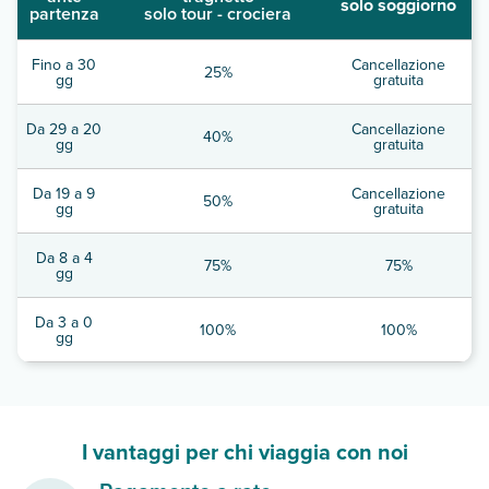
solo soggiorno
partenza
solo tour - crociera
Fino a 30
Cancellazione
25%
gg
gratuita
Da 29 a 20
Cancellazione
40%
gg
gratuita
Da 19 a 9
Cancellazione
50%
gg
gratuita
Da 8 a 4
75%
75%
gg
Da 3 a 0
100%
100%
gg
I vantaggi per chi viaggia con noi