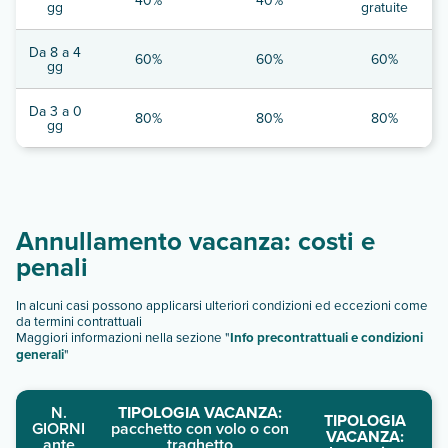
gg
gratuite
Da 8 a 4
60%
60%
60%
gg
Da 3 a 0
80%
80%
80%
gg
Annullamento vacanza: costi e
penali
In alcuni casi possono applicarsi ulteriori condizioni ed eccezioni come
da termini contrattuali
Maggiori informazioni nella sezione "
Info precontrattuali e condizioni
generali
"
N.
TIPOLOGIA VACANZA:
TIPOLOGIA
GIORNI
pacchetto con volo o con
VACANZA:
ante
traghetto