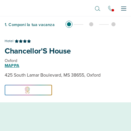
Vai al contenuto principale
Apr
1
.
Componi la tua vacanza
Hotel
Chancellor'S House
Oxford
MAPPA
425 South Lamar Boulevard, MS 38655, Oxford