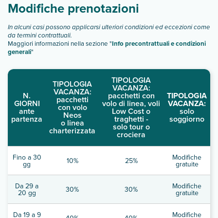
Modifiche prenotazioni
In alcuni casi possono applicarsi ulteriori condizioni ed eccezioni come
da termini contrattuali.
Maggiori informazioni nella sezione "
Info precontrattuali e condizioni
generali
"
TIPOLOGIA
TIPOLOGIA
VACANZA:
VACANZA:
N.
pacchetti con
TIPOLOGIA
pacchetti
GIORNI
volo di linea, voli
VACANZA:
con volo
ante
Low Cost o
solo
Neos
partenza
traghetti -
soggiorno
o linea
solo tour o
charterizzata
crociera
Fino a 30
Modifiche
10%
25%
gg
gratuite
Da 29 a
Modifiche
30%
30%
20 gg
gratuite
Da 19 a 9
Modifiche
40%
40%