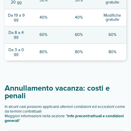
30%
30%
20 gg
gratuite
Da 19 a 9
Modifiche
40%
40%
gg
gratuite
Da 8 a 4
60%
60%
60%
gg
Da 3 a 0
80%
80%
80%
gg
Annullamento vacanza: costi e
penali
In alcuni casi possono applicarsi ulteriori condizioni ed eccezioni come
da termini contrattuali
Maggiori informazioni nella sezione "
Info precontrattuali e condizioni
generali
"