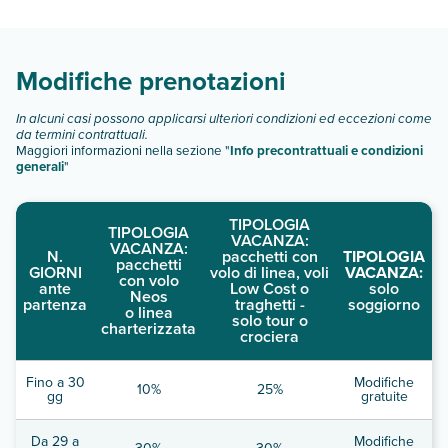
camere:
Scopri tutti i dettagli nel paragrafo dedicato "
Info e
descrizione
".
Modifiche prenotazioni
In alcuni casi possono applicarsi ulteriori condizioni ed eccezioni come
da termini contrattuali.
Maggiori informazioni nella sezione "
Info precontrattuali e condizioni
generali
"
TIPOLOGIA
TIPOLOGIA
VACANZA:
VACANZA:
N.
pacchetti con
TIPOLOGIA
pacchetti
GIORNI
volo di linea, voli
VACANZA:
con volo
ante
Low Cost o
solo
Neos
partenza
traghetti -
soggiorno
o linea
solo tour o
charterizzata
crociera
Fino a 30
Modifiche
10%
25%
gg
gratuite
Da 29 a
Modifiche