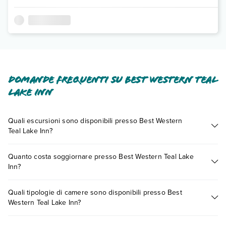
Domande frequenti su Best Western Teal
Lake Inn
Quali escursioni sono disponibili presso Best Western
Teal Lake Inn?
Tante sono le escursioni che potrai vivere soggiornando
Quanto costa soggiornare presso Best Western Teal Lake
presso Best Western Teal Lake Inn. Scoprile tutte nella
Inn?
sezione dedicata
o contatta il call center chiamando il numero
0721.17231 o
prenotando un appuntamento
.
I prezzi di Best Western Teal Lake Inn possono variare in base
Quali tipologie di camere sono disponibili presso Best
a vari fattori (per es. date, condizioni dell'hotel, ecc). Per
Western Teal Lake Inn?
consultare i prezzi, compila il motore di ricerca e scegli
quando partire.
Best Western Teal Lake Inn dispone di diverse tipologie di