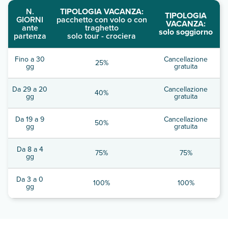
N.
TIPOLOGIA VACANZA:
TIPOLOGIA
GIORNI
pacchetto con volo o con
VACANZA:
ante
traghetto
solo soggiorno
partenza
solo tour - crociera
Fino a 30
Cancellazione
25%
gg
gratuita
Da 29 a 20
Cancellazione
40%
gg
gratuita
Da 19 a 9
Cancellazione
50%
gg
gratuita
Da 8 a 4
75%
75%
gg
Da 3 a 0
100%
100%
gg