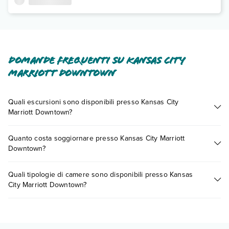
Domande frequenti su Kansas City
Marriott Downtown
Quali escursioni sono disponibili presso Kansas City
Marriott Downtown?
Tante sono le escursioni che potrai vivere soggiornando
Quanto costa soggiornare presso Kansas City Marriott
presso Kansas City Marriott Downtown. Scoprile tutte nella
Downtown?
sezione dedicata
o contatta il call center chiamando il numero
0721.17231 o
prenotando un appuntamento
.
I prezzi di Kansas City Marriott Downtown possono variare in
Quali tipologie di camere sono disponibili presso Kansas
base a vari fattori (per es. date, condizioni dell'hotel, ecc). Per
City Marriott Downtown?
consultare i prezzi, compila il motore di ricerca e scegli
quando partire.
Kansas City Marriott Downtown dispone di diverse tipologie di
camere: