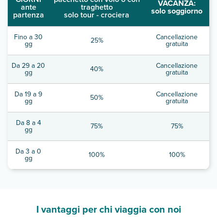
VACANZA:
ante
traghetto
solo soggiorno
partenza
solo tour - crociera
Fino a 30
Cancellazione
25%
gg
gratuita
Da 29 a 20
Cancellazione
40%
gg
gratuita
Da 19 a 9
Cancellazione
50%
gg
gratuita
Da 8 a 4
75%
75%
gg
Da 3 a 0
100%
100%
gg
I vantaggi per chi viaggia con noi