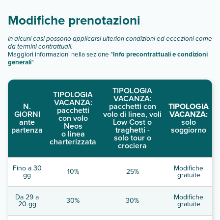
Scopri tutti i dettagli nel paragrafo dedicato "
Info e
descrizione
".
Modifiche prenotazioni
In alcuni casi possono applicarsi ulteriori condizioni ed eccezioni come
da termini contrattuali.
Maggiori informazioni nella sezione "
Info precontrattuali e condizioni
generali
"
TIPOLOGIA
TIPOLOGIA
VACANZA:
VACANZA:
N.
pacchetti con
TIPOLOGIA
pacchetti
GIORNI
volo di linea, voli
VACANZA:
con volo
ante
Low Cost o
solo
Neos
partenza
traghetti -
soggiorno
o linea
solo tour o
charterizzata
crociera
Fino a 30
Modifiche
10%
25%
gg
gratuite
Da 29 a
Modifiche
30%
30%
20 gg
gratuite