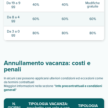
Da 19 a 9
Modifiche
40%
40%
gg
gratuite
Da 8 a 4
60%
60%
60%
gg
Da 3 a 0
80%
80%
80%
gg
Annullamento vacanza: costi e
penali
In alcuni casi possono applicarsi ulteriori condizioni ed eccezioni come
da termini contrattuali
Maggiori informazioni nella sezione "
Info precontrattuali e condizioni
generali
"
N.
TIPOLOGIA VACANZA:
TIPOLOGIA
GIORNI
pacchetto con volo o con