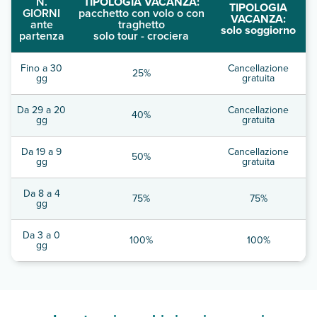
N.
TIPOLOGIA VACANZA:
TIPOLOGIA
GIORNI
pacchetto con volo o con
VACANZA:
ante
traghetto
solo soggiorno
partenza
solo tour - crociera
Fino a 30
Cancellazione
25%
gg
gratuita
Da 29 a 20
Cancellazione
40%
gg
gratuita
Da 19 a 9
Cancellazione
50%
gg
gratuita
Da 8 a 4
75%
75%
gg
Da 3 a 0
100%
100%
gg