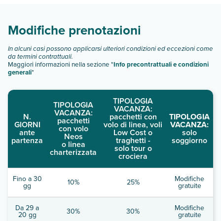
Scopri tutti i dettagli nel paragrafo dedicato "
Info e
descrizione
".
Modifiche prenotazioni
In alcuni casi possono applicarsi ulteriori condizioni ed eccezioni come
da termini contrattuali.
Maggiori informazioni nella sezione "
Info precontrattuali e condizioni
generali
"
TIPOLOGIA
TIPOLOGIA
VACANZA:
VACANZA:
N.
pacchetti con
TIPOLOGIA
pacchetti
GIORNI
volo di linea, voli
VACANZA:
con volo
ante
Low Cost o
solo
Neos
partenza
traghetti -
soggiorno
o linea
solo tour o
charterizzata
crociera
Fino a 30
Modifiche
10%
25%
gg
gratuite
Da 29 a
Modifiche
30%
30%
20 gg
gratuite