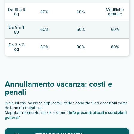
Da 19 a 9
Modifiche
40%
40%
gg
gratuite
Da 8 a 4
60%
60%
60%
gg
Da 3 a 0
80%
80%
80%
gg
Annullamento vacanza: costi e
penali
In alcuni casi possono applicarsi ulteriori condizioni ed eccezioni come
da termini contrattuali
Maggiori informazioni nella sezione "
Info precontrattuali e condizioni
generali
"