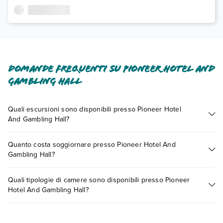
Domande frequenti su Pioneer Hotel And
Gambling Hall
Quali escursioni sono disponibili presso Pioneer Hotel
And Gambling Hall?
Tante sono le escursioni che potrai vivere soggiornando
Quanto costa soggiornare presso Pioneer Hotel And
presso Pioneer Hotel And Gambling Hall. Scoprile tutte nella
Gambling Hall?
sezione dedicata
o contatta il call center chiamando il numero
0721.17231 o
prenotando un appuntamento
.
I prezzi di Pioneer Hotel And Gambling Hall possono variare in
Quali tipologie di camere sono disponibili presso Pioneer
base a vari fattori (per es. date, condizioni dell'hotel, ecc). Per
Hotel And Gambling Hall?
consultare i prezzi, compila il motore di ricerca e scegli
quando partire.
Pioneer Hotel And Gambling Hall dispone di diverse tipologie
di camere: