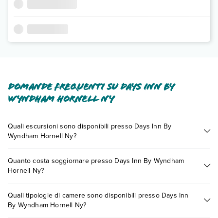
Domande frequenti su Days Inn By
Wyndham Hornell Ny
Quali escursioni sono disponibili presso Days Inn By
Wyndham Hornell Ny?
Tante sono le escursioni che potrai vivere soggiornando
Quanto costa soggiornare presso Days Inn By Wyndham
presso Days Inn By Wyndham Hornell Ny. Scoprile tutte nella
Hornell Ny?
sezione dedicata
o contatta il call center chiamando il numero
0721.17231 o
prenotando un appuntamento
.
I prezzi di Days Inn By Wyndham Hornell Ny possono variare
Quali tipologie di camere sono disponibili presso Days Inn
in base a vari fattori (per es. date, condizioni dell'hotel, ecc).
By Wyndham Hornell Ny?
Per consultare i prezzi, compila il motore di ricerca e scegli
quando partire.