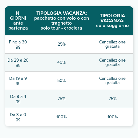
N.
TIPOLOGIA VACANZA:
TIPOLOGIA
GIORNI
pacchetto con volo o con
VACANZA:
ante
traghetto
solo soggiorno
partenza
solo tour - crociera
Fino a 30
Cancellazione
25%
gg
gratuita
Da 29 a 20
Cancellazione
40%
gg
gratuita
Da 19 a 9
Cancellazione
50%
gg
gratuita
Da 8 a 4
75%
75%
gg
Da 3 a 0
100%
100%
gg