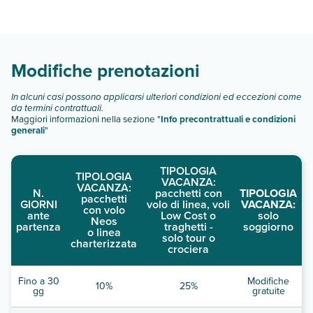
Days Inn By Wyndham Hornell Ny dispone di diverse tipologie
di camere:
Scopri tutti i dettagli nel paragrafo dedicato "
Info e
descrizione
".
Modifiche prenotazioni
In alcuni casi possono applicarsi ulteriori condizioni ed eccezioni come
da termini contrattuali.
Maggiori informazioni nella sezione "
Info precontrattuali e condizioni
generali
"
TIPOLOGIA
TIPOLOGIA
VACANZA:
VACANZA:
N.
pacchetti con
TIPOLOGIA
pacchetti
GIORNI
volo di linea, voli
VACANZA:
con volo
ante
Low Cost o
solo
Neos
partenza
traghetti -
soggiorno
o linea
solo tour o
charterizzata
crociera
Fino a 30
Modifiche
10%
25%
gg
gratuite