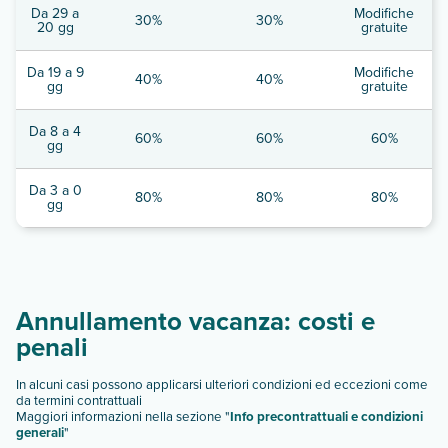
Da 29 a
Modifiche
30%
30%
20 gg
gratuite
Da 19 a 9
Modifiche
40%
40%
gg
gratuite
Da 8 a 4
60%
60%
60%
gg
Da 3 a 0
80%
80%
80%
gg
Annullamento vacanza: costi e
penali
In alcuni casi possono applicarsi ulteriori condizioni ed eccezioni come
da termini contrattuali
Maggiori informazioni nella sezione "
Info precontrattuali e condizioni
generali
"