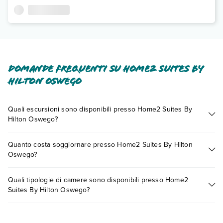
Domande frequenti su Home2 Suites By
Hilton Oswego
Quali escursioni sono disponibili presso Home2 Suites By
Hilton Oswego?
Tante sono le escursioni che potrai vivere soggiornando
Quanto costa soggiornare presso Home2 Suites By Hilton
presso Home2 Suites By Hilton Oswego. Scoprile tutte nella
Oswego?
sezione dedicata
o contatta il call center chiamando il numero
0721.17231 o
prenotando un appuntamento
.
I prezzi di Home2 Suites By Hilton Oswego possono variare in
Quali tipologie di camere sono disponibili presso Home2
base a vari fattori (per es. date, condizioni dell'hotel, ecc). Per
Suites By Hilton Oswego?
consultare i prezzi, compila il motore di ricerca e scegli
quando partire.
Home2 Suites By Hilton Oswego dispone di diverse tipologie
di camere: