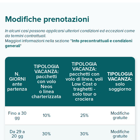
Scopri tutti i dettagli nel paragrafo dedicato "
Info e
descrizione
".
Modifiche prenotazioni
In alcuni casi possono applicarsi ulteriori condizioni ed eccezioni come
da termini contrattuali.
Maggiori informazioni nella sezione "
Info precontrattuali e condizioni
generali
"
TIPOLOGIA
TIPOLOGIA
VACANZA:
VACANZA:
N.
pacchetti con
TIPOLOGIA
pacchetti
GIORNI
volo di linea, voli
VACANZA:
con volo
ante
Low Cost o
solo
Neos
partenza
traghetti -
soggiorno
o linea
solo tour o
charterizzata
crociera
Fino a 30
Modifiche
10%
25%
gg
gratuite
Da 29 a
Modifiche
30%
30%
20 gg
gratuite