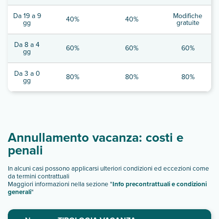
Da 19 a 9
Modifiche
40%
40%
gg
gratuite
Da 8 a 4
60%
60%
60%
gg
Da 3 a 0
80%
80%
80%
gg
Annullamento vacanza: costi e
penali
In alcuni casi possono applicarsi ulteriori condizioni ed eccezioni come
da termini contrattuali
Maggiori informazioni nella sezione "
Info precontrattuali e condizioni
generali
"