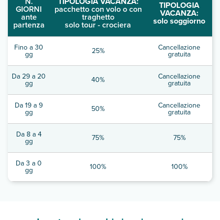
N.
TIPOLOGIA VACANZA:
TIPOLOGIA
GIORNI
pacchetto con volo o con
VACANZA:
ante
traghetto
solo soggiorno
partenza
solo tour - crociera
Fino a 30
Cancellazione
25%
gg
gratuita
Da 29 a 20
Cancellazione
40%
gg
gratuita
Da 19 a 9
Cancellazione
50%
gg
gratuita
Da 8 a 4
75%
75%
gg
Da 3 a 0
100%
100%
gg