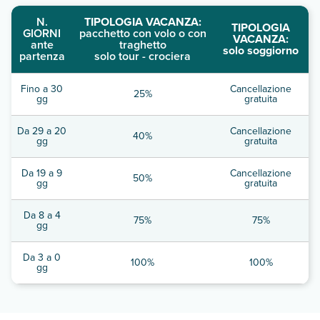
N.
TIPOLOGIA VACANZA:
TIPOLOGIA
GIORNI
pacchetto con volo o con
VACANZA:
ante
traghetto
solo soggiorno
partenza
solo tour - crociera
Fino a 30
Cancellazione
25%
gg
gratuita
Da 29 a 20
Cancellazione
40%
gg
gratuita
Da 19 a 9
Cancellazione
50%
gg
gratuita
Da 8 a 4
75%
75%
gg
Da 3 a 0
100%
100%
gg