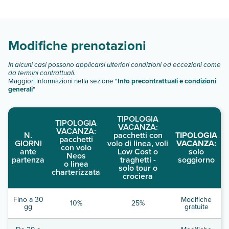
tipologie di camere:
Scopri tutti i dettagli nel paragrafo dedicato "
Info e
descrizione
".
Modifiche prenotazioni
In alcuni casi possono applicarsi ulteriori condizioni ed eccezioni come
da termini contrattuali.
Maggiori informazioni nella sezione "
Info precontrattuali e condizioni
generali
"
TIPOLOGIA
TIPOLOGIA
VACANZA:
VACANZA:
N.
pacchetti con
TIPOLOGIA
pacchetti
GIORNI
volo di linea, voli
VACANZA:
con volo
ante
Low Cost o
solo
Neos
partenza
traghetti -
soggiorno
o linea
solo tour o
charterizzata
crociera
Fino a 30
Modifiche
10%
25%
gg
gratuite