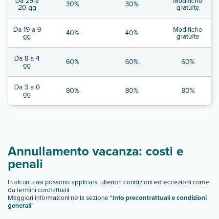
Da 29 a
Modifiche
30%
30%
20 gg
gratuite
Da 19 a 9
Modifiche
40%
40%
gg
gratuite
Da 8 a 4
60%
60%
60%
gg
Da 3 a 0
80%
80%
80%
gg
Annullamento vacanza: costi e
penali
In alcuni casi possono applicarsi ulteriori condizioni ed eccezioni come
da termini contrattuali
Maggiori informazioni nella sezione "
Info precontrattuali e condizioni
generali
"