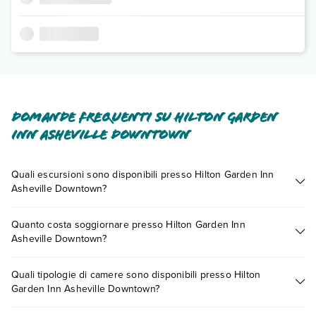
Domande frequenti su Hilton Garden
Inn Asheville Downtown
Quali escursioni sono disponibili presso Hilton Garden Inn
Asheville Downtown?
Tante sono le escursioni che potrai vivere soggiornando
Quanto costa soggiornare presso Hilton Garden Inn
presso Hilton Garden Inn Asheville Downtown. Scoprile tutte
Asheville Downtown?
nella
sezione dedicata
o contatta il call center chiamando il
numero 0721.17231 o
prenotando un appuntamento
.
I prezzi di Hilton Garden Inn Asheville Downtown possono
Quali tipologie di camere sono disponibili presso Hilton
variare in base a vari fattori (per es. date, condizioni dell'hotel,
Garden Inn Asheville Downtown?
ecc). Per consultare i prezzi, compila il motore di ricerca e
scegli quando partire.
Hilton Garden Inn Asheville Downtown dispone di diverse