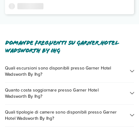
Domande frequenti su Garner Hotel
Wadsworth By Ihg
Quali escursioni sono disponibili presso Garner Hotel
Wadsworth By Ihg?
Tante sono le escursioni che potrai vivere soggiornando
Quanto costa soggiornare presso Garner Hotel
presso Garner Hotel Wadsworth By Ihg. Scoprile tutte nella
Wadsworth By Ihg?
sezione dedicata
o contatta il call center chiamando il numero
0721.17231 o
prenotando un appuntamento
.
I prezzi di Garner Hotel Wadsworth By Ihg possono variare in
Quali tipologie di camere sono disponibili presso Garner
base a vari fattori (per es. date, condizioni dell'hotel, ecc). Per
Hotel Wadsworth By Ihg?
consultare i prezzi, compila il motore di ricerca e scegli
quando partire.
Garner Hotel Wadsworth By Ihg dispone di diverse tipologie di
camere: