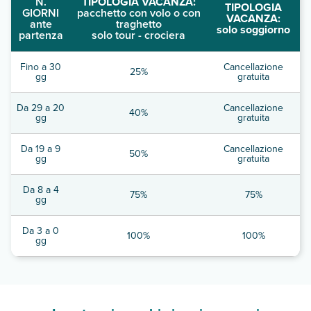
N.
TIPOLOGIA VACANZA:
TIPOLOGIA
GIORNI
pacchetto con volo o con
VACANZA:
ante
traghetto
solo soggiorno
partenza
solo tour - crociera
Fino a 30
Cancellazione
25%
gg
gratuita
Da 29 a 20
Cancellazione
40%
gg
gratuita
Da 19 a 9
Cancellazione
50%
gg
gratuita
Da 8 a 4
75%
75%
gg
Da 3 a 0
100%
100%
gg