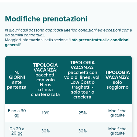
Scopri tutti i dettagli nel paragrafo dedicato "
Info e
descrizione
".
Modifiche prenotazioni
In alcuni casi possono applicarsi ulteriori condizioni ed eccezioni come
da termini contrattuali.
Maggiori informazioni nella sezione "
Info precontrattuali e condizioni
generali
"
TIPOLOGIA
TIPOLOGIA
VACANZA:
VACANZA:
N.
pacchetti con
TIPOLOGIA
pacchetti
GIORNI
volo di linea, voli
VACANZA:
con volo
ante
Low Cost o
solo
Neos
partenza
traghetti -
soggiorno
o linea
solo tour o
charterizzata
crociera
Fino a 30
Modifiche
10%
25%
gg
gratuite
Da 29 a
Modifiche
30%
30%
20 gg
gratuite