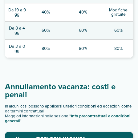
Da 19 a 9
Modifiche
40%
40%
gg
gratuite
Da 8 a 4
60%
60%
60%
gg
Da 3 a 0
80%
80%
80%
gg
Annullamento vacanza: costi e
penali
In alcuni casi possono applicarsi ulteriori condizioni ed eccezioni come
da termini contrattuali
Maggiori informazioni nella sezione "
Info precontrattuali e condizioni
generali
"