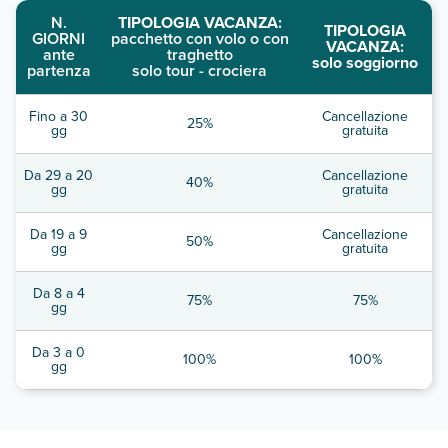
N.
TIPOLOGIA VACANZA:
TIPOLOGIA
GIORNI
pacchetto con volo o con
VACANZA:
ante
traghetto
solo soggiorno
partenza
solo tour - crociera
Fino a 30
Cancellazione
25%
gg
gratuita
Da 29 a 20
Cancellazione
40%
gg
gratuita
Da 19 a 9
Cancellazione
50%
gg
gratuita
Da 8 a 4
75%
75%
gg
Da 3 a 0
100%
100%
gg