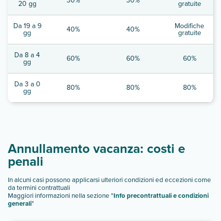
30%
30%
20 gg
gratuite
Da 19 a 9
Modifiche
40%
40%
gg
gratuite
Da 8 a 4
60%
60%
60%
gg
Da 3 a 0
80%
80%
80%
gg
Annullamento vacanza: costi e
penali
In alcuni casi possono applicarsi ulteriori condizioni ed eccezioni come
da termini contrattuali
Maggiori informazioni nella sezione "
Info precontrattuali e condizioni
generali
"