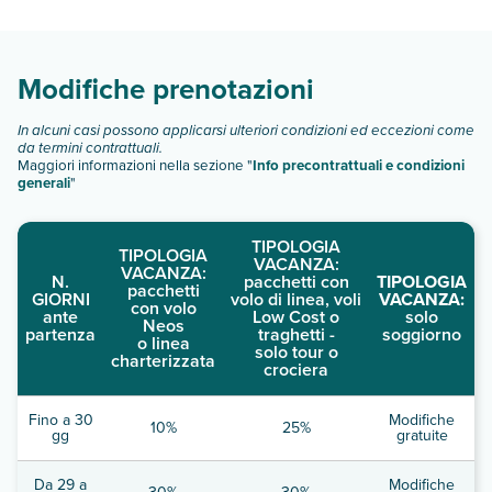
camere:
Scopri tutti i dettagli nel paragrafo dedicato "
Info e
descrizione
".
Modifiche prenotazioni
In alcuni casi possono applicarsi ulteriori condizioni ed eccezioni come
da termini contrattuali.
Maggiori informazioni nella sezione "
Info precontrattuali e condizioni
generali
"
TIPOLOGIA
TIPOLOGIA
VACANZA:
VACANZA:
N.
pacchetti con
TIPOLOGIA
pacchetti
GIORNI
volo di linea, voli
VACANZA:
con volo
ante
Low Cost o
solo
Neos
partenza
traghetti -
soggiorno
o linea
solo tour o
charterizzata
crociera
Fino a 30
Modifiche
10%
25%
gg
gratuite
Da 29 a
Modifiche