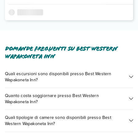
Domande frequenti su Best Western
Wapakoneta Inn
Quali escursioni sono disponibili presso Best Western
Wapakoneta Inn?
Tante sono le escursioni che potrai vivere soggiornando
Quanto costa soggiornare presso Best Western
presso Best Western Wapakoneta Inn. Scoprile tutte nella
Wapakoneta Inn?
sezione dedicata
o contatta il call center chiamando il numero
0721.17231 o
prenotando un appuntamento
.
I prezzi di Best Western Wapakoneta Inn possono variare in
Quali tipologie di camere sono disponibili presso Best
base a vari fattori (per es. date, condizioni dell'hotel, ecc). Per
Western Wapakoneta Inn?
consultare i prezzi, compila il motore di ricerca e scegli
quando partire.
Best Western Wapakoneta Inn dispone di diverse tipologie di