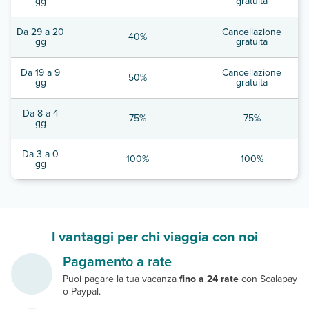
gg
gratuita
Da 29 a 20
Cancellazione
40%
gg
gratuita
Da 19 a 9
Cancellazione
50%
gg
gratuita
Da 8 a 4
75%
75%
gg
Da 3 a 0
100%
100%
gg
I vantaggi per chi viaggia con noi
Pagamento a rate
Puoi pagare la tua vacanza
fino a 24 rate
con Scalapay
o Paypal.