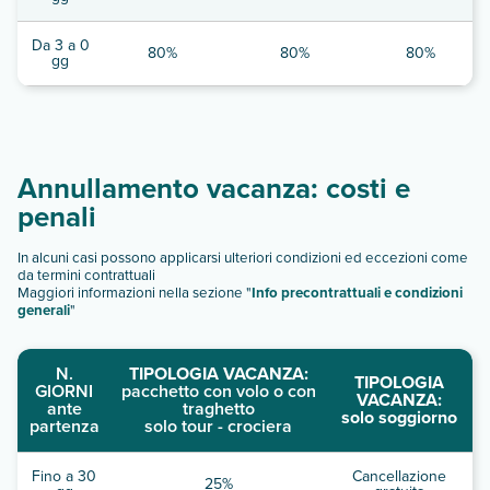
Da 3 a 0
80%
80%
80%
gg
Annullamento vacanza: costi e
penali
In alcuni casi possono applicarsi ulteriori condizioni ed eccezioni come
da termini contrattuali
Maggiori informazioni nella sezione "
Info precontrattuali e condizioni
generali
"
N.
TIPOLOGIA VACANZA:
TIPOLOGIA
GIORNI
pacchetto con volo o con
VACANZA:
ante
traghetto
solo soggiorno
partenza
solo tour - crociera
Fino a 30
Cancellazione
25%