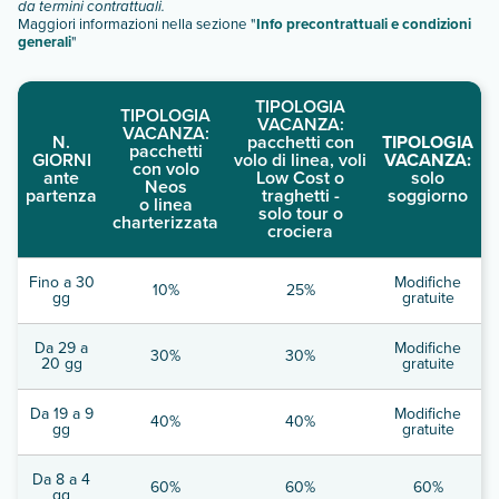
da termini contrattuali.
Maggiori informazioni nella sezione "
Info precontrattuali e condizioni
generali
"
TIPOLOGIA
TIPOLOGIA
VACANZA:
VACANZA:
N.
pacchetti con
TIPOLOGIA
pacchetti
GIORNI
volo di linea, voli
VACANZA:
con volo
ante
Low Cost o
solo
Neos
partenza
traghetti -
soggiorno
o linea
solo tour o
charterizzata
crociera
Fino a 30
Modifiche
10%
25%
gg
gratuite
Da 29 a
Modifiche
30%
30%
20 gg
gratuite
Da 19 a 9
Modifiche
40%
40%
gg
gratuite
Da 8 a 4
60%
60%
60%
gg