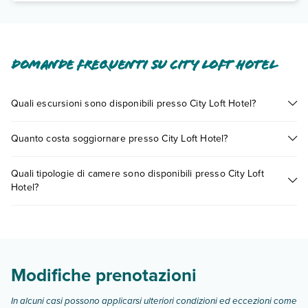
Domande frequenti su City Loft Hotel
Quali escursioni sono disponibili presso City Loft Hotel?
Tante sono le escursioni che potrai vivere soggiornando
Quanto costa soggiornare presso City Loft Hotel?
presso City Loft Hotel. Scoprile tutte nella
sezione dedicata
o
contatta il call center chiamando il numero 0721.17231 o
I prezzi di City Loft Hotel possono variare in base a vari fattori
prenotando un appuntamento
.
Quali tipologie di camere sono disponibili presso City Loft
(per es. date, condizioni dell'hotel, ecc). Per consultare i
Hotel?
prezzi, compila il motore di ricerca e scegli quando partire.
City Loft Hotel dispone di diverse tipologie di camere:
Scopri tutti i dettagli nel paragrafo dedicato "
Info e
descrizione
".
Modifiche prenotazioni
In alcuni casi possono applicarsi ulteriori condizioni ed eccezioni come