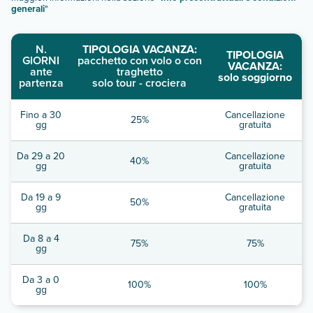
generali
"
N.
TIPOLOGIA VACANZA:
TIPOLOGIA
GIORNI
pacchetto con volo o con
VACANZA:
ante
traghetto
solo soggiorno
partenza
solo tour - crociera
Fino a 30
Cancellazione
25%
gg
gratuita
Da 29 a 20
Cancellazione
40%
gg
gratuita
Da 19 a 9
Cancellazione
50%
gg
gratuita
Da 8 a 4
75%
75%
gg
Da 3 a 0
100%
100%
gg