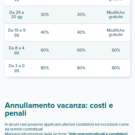
Da 29 a
Modifiche
30%
30%
20 gg
gratuite
Da 19 a 9
Modifiche
40%
40%
gg
gratuite
Da 8 a 4
60%
60%
60%
gg
Da 3 a 0
80%
80%
80%
gg
Annullamento vacanza: costi e
penali
In alcuni casi possono applicarsi ulteriori condizioni ed eccezioni come
da termini contrattuali
Maggiori informazioni nella sezione "
Info precontrattuali e condizioni