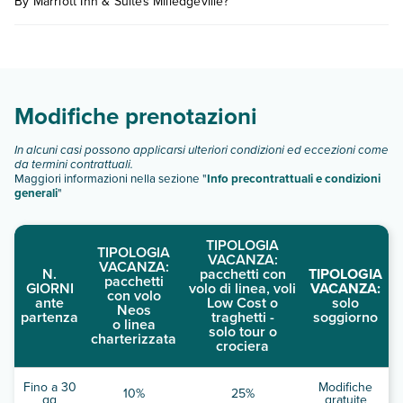
By Marriott Inn & Suites Milledgeville?
dell'hotel, ecc). Per consultare i prezzi, compila il motore di
ricerca e scegli quando partire.
Fairfield By Marriott Inn & Suites Milledgeville dispone di
diverse tipologie di camere:
Scopri tutti i dettagli nel paragrafo dedicato "
Info e
descrizione
".
Modifiche prenotazioni
In alcuni casi possono applicarsi ulteriori condizioni ed eccezioni come
da termini contrattuali.
Maggiori informazioni nella sezione "
Info precontrattuali e condizioni
generali
"
TIPOLOGIA
TIPOLOGIA
VACANZA:
VACANZA:
N.
pacchetti con
TIPOLOGIA
pacchetti
GIORNI
volo di linea, voli
VACANZA:
con volo
ante
Low Cost o
solo
Neos
partenza
traghetti -
soggiorno
o linea
solo tour o
charterizzata
crociera
Fino a 30
Modifiche
10%
25%
gg
gratuite