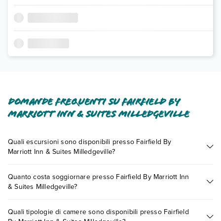
Domande frequenti su Fairfield By
Marriott Inn & Suites Milledgeville
Quali escursioni sono disponibili presso Fairfield By
Marriott Inn & Suites Milledgeville?
Tante sono le escursioni che potrai vivere soggiornando
Quanto costa soggiornare presso Fairfield By Marriott Inn
presso Fairfield By Marriott Inn & Suites Milledgeville. Scoprile
& Suites Milledgeville?
tutte nella
sezione dedicata
o contatta il call center chiamando
il numero 0721.17231 o
prenotando un appuntamento
.
I prezzi di Fairfield By Marriott Inn & Suites Milledgeville
Quali tipologie di camere sono disponibili presso Fairfield
possono variare in base a vari fattori (per es. date, condizioni