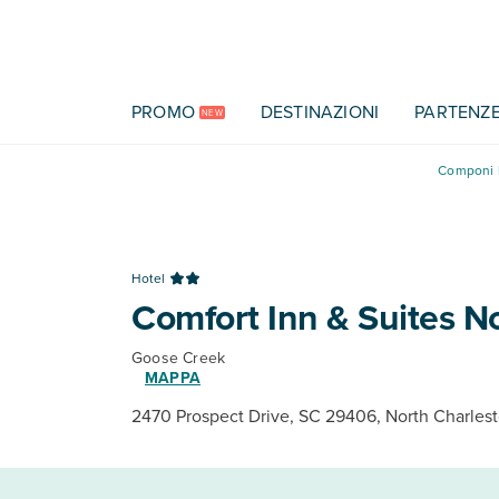
Vai al contenuto principale
PROMO
DESTINAZIONI
PARTENZ
NEW
Componi l
Hotel
Comfort Inn & Suites N
Goose Creek
MAPPA
2470 Prospect Drive, SC 29406, North Charles