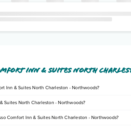
mfort Inn & Suites North Charle
ort Inn & Suites North Charleston - Northwoods?
iornando presso Comfort Inn & Suites North Charleston - Northwoods. S
& Suites North Charleston - Northwoods?
enotando un appuntamento
.
- Northwoods possono variare in base a vari fattori (per es. date, condiz
esso Comfort Inn & Suites North Charleston - Northwoods?
ire.
ods dispone di diverse tipologie di camere: