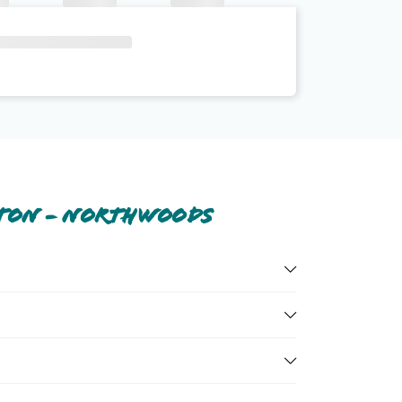
ston - Northwoods
coprile tutte nella
sezione dedicata
o contatta il
ioni dell'hotel, ecc). Per consultare i prezzi,