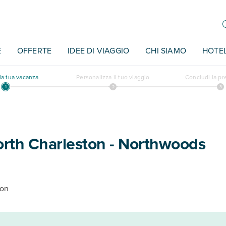
E
OFFERTE
IDEE DI VIAGGIO
CHI SIAMO
HOTE
a tua vacanza
Personalizza il tuo viaggio
Concludi la p
orth Charleston - Northwoods
ton