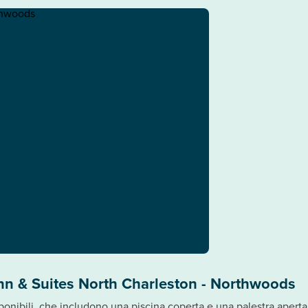
nn & Suites North Charleston - Northwoods
sponibili, che includono una piscina coperta e una palestra aperta 