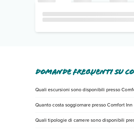
Domande frequenti su Co
Quali escursioni sono disponibili presso Comf
Tante sono le escursioni che potrai vivere sogg
Quanto costa soggiornare presso Comfort Inn 
call center chiamando il numero 0721.17231 o
pr
I prezzi di Comfort Inn & Suites North Charleston 
Quali tipologie di camere sono disponibili pr
compila il motore di ricerca e scegli quando part
Comfort Inn & Suites North Charleston - Northwo