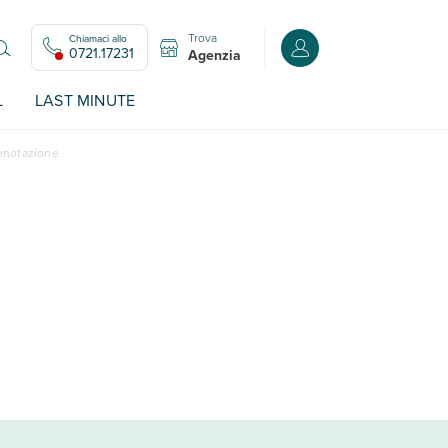
Trova
Chiamaci allo
Accedi o registrati all
0721.17231
Agenzia
L
LAST MINUTE
renotazione