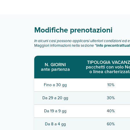
Scopri tutti i dettagli nel paragrafo dedicato "
Inf
Modifiche prenotazioni
In alcuni casi possono applicarsi ulteriori condizioni ed 
Maggiori informazioni nella sezione "
Info precontrattual
TIPOLOGIA VACANZ
N. GIORNI
pacchetti con volo N
ante partenza
o linea charterizzat
Fino a 30 gg
10%
Da 29 a 20 gg
30%
Da 19 a 9 gg
40%
Da 8 a 4 gg
60%