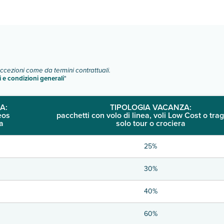
o e descrizione
".
eccezioni come da termini contrattuali.
i e condizioni generali
"
A:
TIPOLOGIA VACANZA:
eos
pacchetti con volo di linea, voli Low Cost o trag
a
solo tour o crociera
25%
30%
40%
60%