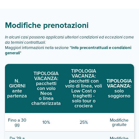
camere:
Scopri tutti i dettagli nel paragrafo dedicato "
Info e
descrizione
".
Modifiche prenotazioni
In alcuni casi possono applicarsi ulteriori condizioni ed eccezioni come
da termini contrattuali.
Maggiori informazioni nella sezione "
Info precontrattuali e condizioni
generali
"
TIPOLOGIA
TIPOLOGIA
VACANZA:
VACANZA:
N.
pacchetti con
TIPOLOGIA
pacchetti
GIORNI
volo di linea, voli
VACANZA:
con volo
ante
Low Cost o
solo
Neos
partenza
traghetti -
soggiorno
o linea
solo tour o
charterizzata
crociera
Fino a 30
Modifiche
10%
25%
gg
gratuite
Da 29 a
Modifiche