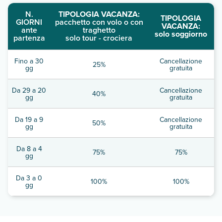
N.
TIPOLOGIA VACANZA:
TIPOLOGIA
GIORNI
pacchetto con volo o con
VACANZA:
ante
traghetto
solo soggiorno
partenza
solo tour - crociera
Fino a 30
Cancellazione
25%
gg
gratuita
Da 29 a 20
Cancellazione
40%
gg
gratuita
Da 19 a 9
Cancellazione
50%
gg
gratuita
Da 8 a 4
75%
75%
gg
Da 3 a 0
100%
100%
gg