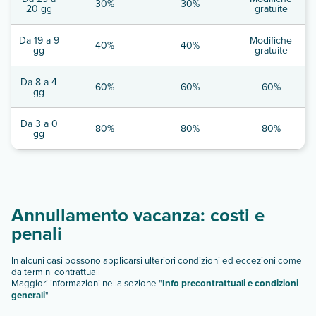
30%
30%
20 gg
gratuite
Da 19 a 9
Modifiche
40%
40%
gg
gratuite
Da 8 a 4
60%
60%
60%
gg
Da 3 a 0
80%
80%
80%
gg
Annullamento vacanza: costi e
penali
In alcuni casi possono applicarsi ulteriori condizioni ed eccezioni come
da termini contrattuali
Maggiori informazioni nella sezione "
Info precontrattuali e condizioni
generali
"