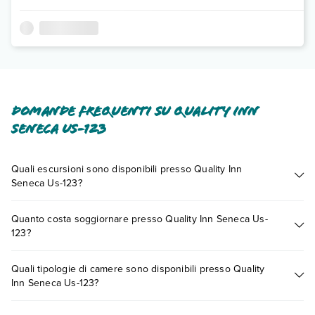
Domande frequenti su Quality Inn
Seneca Us-123
Quali escursioni sono disponibili presso Quality Inn
Seneca Us-123?
Tante sono le escursioni che potrai vivere soggiornando
Quanto costa soggiornare presso Quality Inn Seneca Us-
presso Quality Inn Seneca Us-123. Scoprile tutte nella
sezione
123?
dedicata
o contatta il call center chiamando il numero
0721.17231 o
prenotando un appuntamento
.
I prezzi di Quality Inn Seneca Us-123 possono variare in base
Quali tipologie di camere sono disponibili presso Quality
a vari fattori (per es. date, condizioni dell'hotel, ecc). Per
Inn Seneca Us-123?
consultare i prezzi, compila il motore di ricerca e scegli
quando partire.
Quality Inn Seneca Us-123 dispone di diverse tipologie di