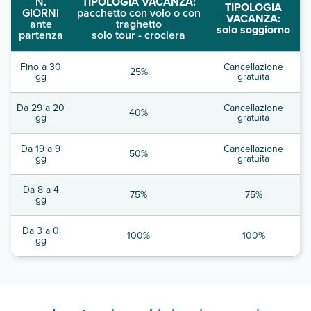
N.
TIPOLOGIA VACANZA:
TIPOLOGIA
GIORNI
pacchetto con volo o con
VACANZA:
ante
traghetto
solo soggiorno
partenza
solo tour - crociera
Fino a 30
Cancellazione
25%
gg
gratuita
Da 29 a 20
Cancellazione
40%
gg
gratuita
Da 19 a 9
Cancellazione
50%
gg
gratuita
Da 8 a 4
75%
75%
gg
Da 3 a 0
100%
100%
gg