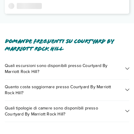
Domande frequenti su Courtyard By
Marriott Rock Hill
Quali escursioni sono disponibili presso Courtyard By
Marriott Rock Hill?
Tante sono le escursioni che potrai vivere soggiornando
Quanto costa soggiornare presso Courtyard By Marriott
presso Courtyard By Marriott Rock Hill. Scoprile tutte nella
Rock Hill?
sezione dedicata
o contatta il call center chiamando il numero
0721.17231 o
prenotando un appuntamento
.
I prezzi di Courtyard By Marriott Rock Hill possono variare in
Quali tipologie di camere sono disponibili presso
base a vari fattori (per es. date, condizioni dell'hotel, ecc). Per
Courtyard By Marriott Rock Hill?
consultare i prezzi, compila il motore di ricerca e scegli
quando partire.
Courtyard By Marriott Rock Hill dispone di diverse tipologie di
camere: