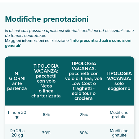
Scopri tutti i dettagli nel paragrafo dedicato "
Info e
descrizione
".
Modifiche prenotazioni
In alcuni casi possono applicarsi ulteriori condizioni ed eccezioni come
da termini contrattuali.
Maggiori informazioni nella sezione "
Info precontrattuali e condizioni
generali
"
TIPOLOGIA
TIPOLOGIA
VACANZA:
VACANZA:
N.
pacchetti con
TIPOLOGIA
pacchetti
GIORNI
volo di linea, voli
VACANZA:
con volo
ante
Low Cost o
solo
Neos
partenza
traghetti -
soggiorno
o linea
solo tour o
charterizzata
crociera
Fino a 30
Modifiche
10%
25%
gg
gratuite
Da 29 a
Modifiche
30%
30%
20 gg
gratuite