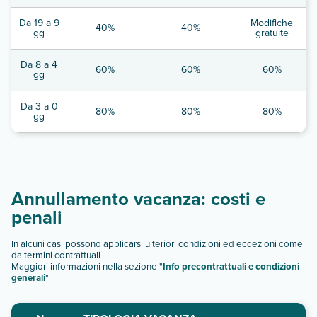
Da 19 a 9
Modifiche
40%
40%
gg
gratuite
Da 8 a 4
60%
60%
60%
gg
Da 3 a 0
80%
80%
80%
gg
Annullamento vacanza: costi e
penali
In alcuni casi possono applicarsi ulteriori condizioni ed eccezioni come
da termini contrattuali
Maggiori informazioni nella sezione "
Info precontrattuali e condizioni
generali
"