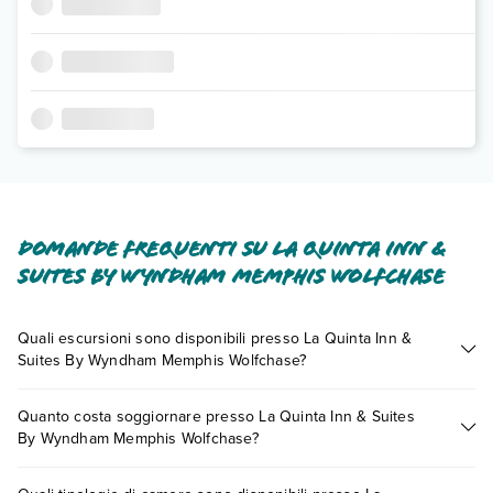
Domande frequenti su La Quinta Inn &
Suites By Wyndham Memphis Wolfchase
Quali escursioni sono disponibili presso La Quinta Inn &
Suites By Wyndham Memphis Wolfchase?
Tante sono le escursioni che potrai vivere soggiornando
Quanto costa soggiornare presso La Quinta Inn & Suites
presso La Quinta Inn & Suites By Wyndham Memphis
By Wyndham Memphis Wolfchase?
Wolfchase. Scoprile tutte nella
sezione dedicata
o contatta il
call center chiamando il numero 0721.17231 o
prenotando un
I prezzi di La Quinta Inn & Suites By Wyndham Memphis
appuntamento
.