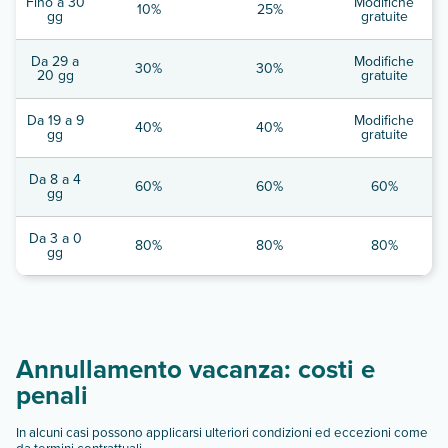
Fino a 30
Modifiche
10%
25%
gg
gratuite
Da 29 a
Modifiche
30%
30%
20 gg
gratuite
Da 19 a 9
Modifiche
40%
40%
gg
gratuite
Da 8 a 4
60%
60%
60%
gg
Da 3 a 0
80%
80%
80%
gg
Annullamento vacanza: costi e
penali
In alcuni casi possono applicarsi ulteriori condizioni ed eccezioni come