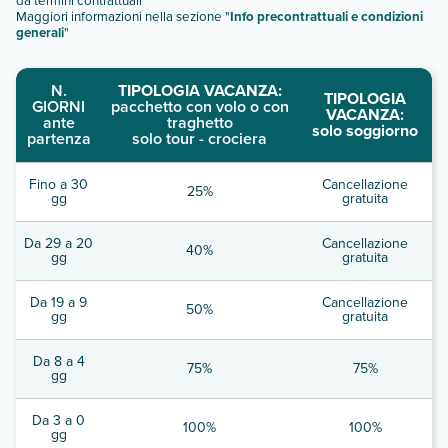
da termini contrattuali
Maggiori informazioni nella sezione "
Info precontrattuali e condizioni
generali
"
N.
TIPOLOGIA VACANZA:
TIPOLOGIA
GIORNI
pacchetto con volo o con
VACANZA:
ante
traghetto
solo soggiorno
partenza
solo tour - crociera
Fino a 30
Cancellazione
25%
gg
gratuita
Da 29 a 20
Cancellazione
40%
gg
gratuita
Da 19 a 9
Cancellazione
50%
gg
gratuita
Da 8 a 4
75%
75%
gg
Da 3 a 0
100%
100%
gg