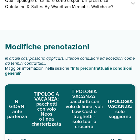
Quali tipologie di camere sono disponibili presso La
Wolfchase possono variare in base a vari fattori (per es. date,
Quinta Inn & Suites By Wyndham Memphis Wolfchase?
condizioni dell'hotel, ecc). Per consultare i prezzi, compila il
motore di ricerca e scegli quando partire.
La Quinta Inn & Suites By Wyndham Memphis Wolfchase
dispone di diverse tipologie di camere:
Scopri tutti i dettagli nel paragrafo dedicato "
Info e
descrizione
".
Modifiche prenotazioni
In alcuni casi possono applicarsi ulteriori condizioni ed eccezioni come
da termini contrattuali.
Maggiori informazioni nella sezione "
Info precontrattuali e condizioni
generali
"
TIPOLOGIA
TIPOLOGIA
VACANZA:
VACANZA:
N.
pacchetti con
TIPOLOGIA
pacchetti
GIORNI
volo di linea, voli
VACANZA:
con volo
ante
Low Cost o
solo
Neos
partenza
traghetti -
soggiorno
o linea
solo tour o
charterizzata
crociera