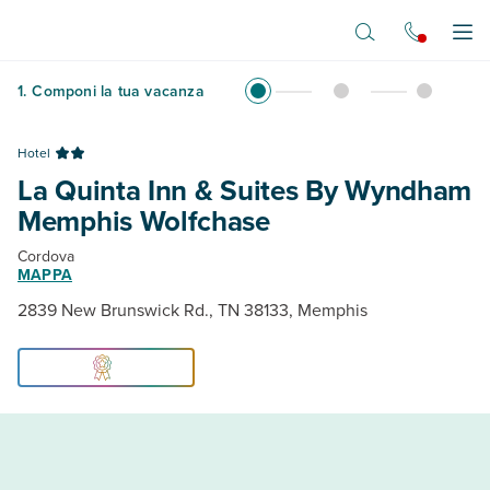
Vai al contenuto principale
Apr
1
.
Componi la tua vacanza
Hotel
La Quinta Inn & Suites By Wyndham
Memphis Wolfchase
Cordova
MAPPA
2839 New Brunswick Rd., TN 38133, Memphis