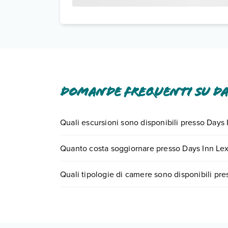
Domande frequenti su Da
Quali escursioni sono disponibili presso Days
Tante sono le escursioni che potrai vivere sogg
Quanto costa soggiornare presso Days Inn Le
0721.17231 o
prenotando un appuntamento
.
I prezzi di Days Inn Lexington possono variare in b
Quali tipologie di camere sono disponibili pr
quando partire.
Days Inn Lexington dispone di diverse tipologie
Scopri tutti i dettagli nel paragrafo dedicato "
Inf