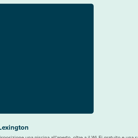
Lexington
osizione una piscina all'aperto, oltre a il Wi-Fi gratuito e una s