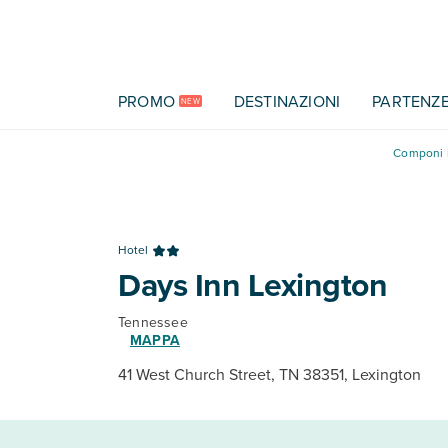
Vai al contenuto principale
PROMO
DESTINAZIONI
PARTENZ
NEW
Componi l
Hotel
Days Inn Lexington
Tennessee
MAPPA
41 West Church Street, TN 38351, Lexington