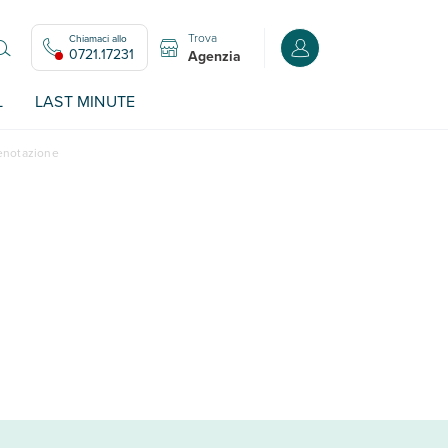
Trova
Chiamaci allo
Accedi o registrati all
0721.17231
Agenzia
L
LAST MINUTE
renotazione