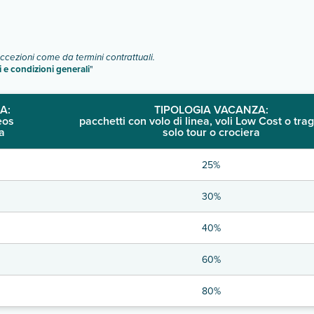
eccezioni come da termini contrattuali.
i e condizioni generali
"
A:
TIPOLOGIA VACANZA:
eos
pacchetti con volo di linea, voli Low Cost o trag
a
solo tour o crociera
25%
30%
40%
60%
80%