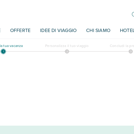
E
OFFERTE
IDEE DI VIAGGIO
CHI SIAMO
HOTE
a tua vacanza
Personalizza il tuo viaggio
Concludi la p