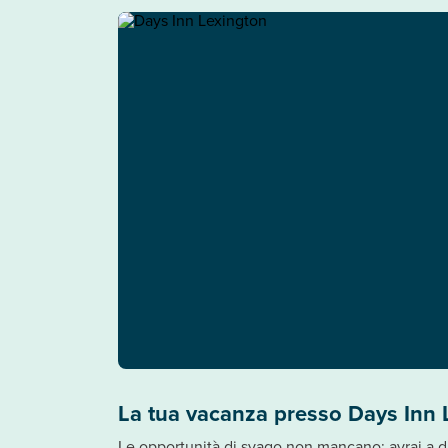
La tua vacanza presso Days Inn 
Le opportunità di svago non mancano: avrai a disp