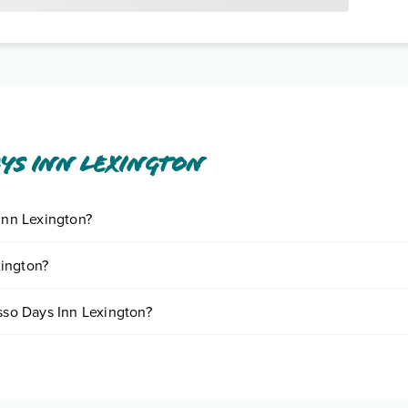
ys Inn Lexington
 Inn Lexington?
iornando presso Days Inn Lexington. Scoprile tutte nella
sezione dedic
xington?
ase a vari fattori (per es. date, condizioni dell'hotel, ecc). Per consult
esso Days Inn Lexington?
 di camere:
o e descrizione
".