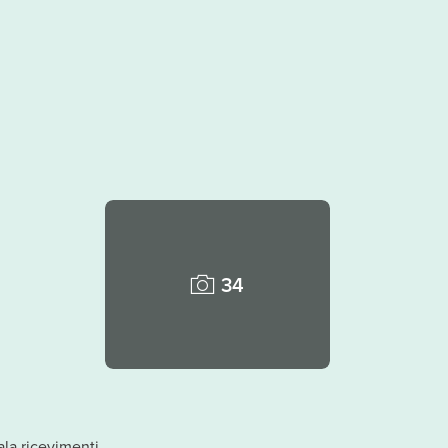
34
ala ricevimenti.