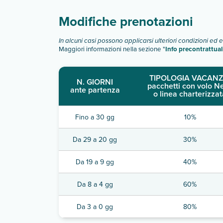
Modifiche prenotazioni
In alcuni casi possono applicarsi ulteriori condizioni ed 
Maggiori informazioni nella sezione "
Info precontrattual
TIPOLOGIA VACANZ
N. GIORNI
pacchetti con volo N
ante partenza
o linea charterizzat
Fino a 30 gg
10%
Da 29 a 20 gg
30%
Da 19 a 9 gg
40%
Da 8 a 4 gg
60%
Da 3 a 0 gg
80%