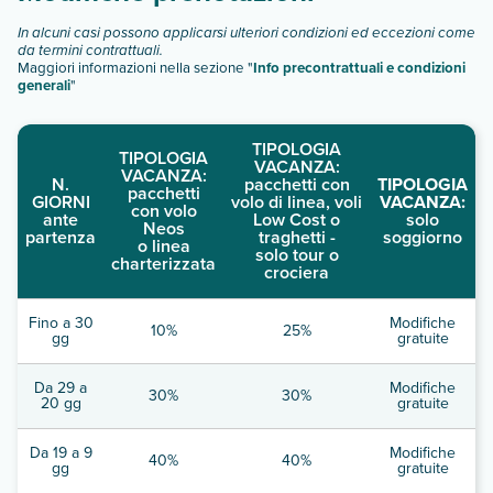
In alcuni casi possono applicarsi ulteriori condizioni ed eccezioni come
da termini contrattuali.
Maggiori informazioni nella sezione "
Info precontrattuali e condizioni
generali
"
TIPOLOGIA
TIPOLOGIA
VACANZA:
VACANZA:
N.
pacchetti con
TIPOLOGIA
pacchetti
GIORNI
volo di linea, voli
VACANZA:
con volo
ante
Low Cost o
solo
Neos
partenza
traghetti -
soggiorno
o linea
solo tour o
charterizzata
crociera
Fino a 30
Modifiche
10%
25%
gg
gratuite
Da 29 a
Modifiche
30%
30%
20 gg
gratuite
Da 19 a 9
Modifiche
40%
40%
gg
gratuite