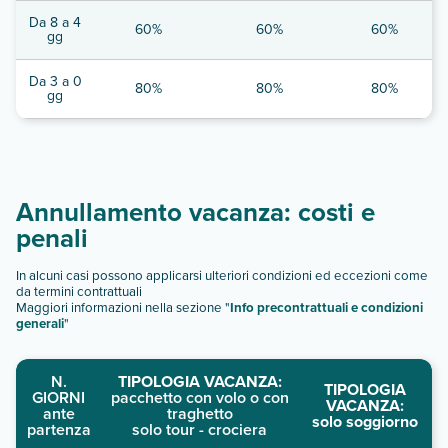
Da 8 a 4
60%
60%
60%
gg
Da 3 a 0
80%
80%
80%
gg
Annullamento vacanza: costi e
penali
In alcuni casi possono applicarsi ulteriori condizioni ed eccezioni come
da termini contrattuali
Maggiori informazioni nella sezione "
Info precontrattuali e condizioni
generali
"
N.
TIPOLOGIA VACANZA:
TIPOLOGIA
GIORNI
pacchetto con volo o con
VACANZA:
ante
traghetto
solo soggiorno
partenza
solo tour - crociera