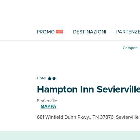
Vai al contenuto principale
PROMO
DESTINAZIONI
PARTENZ
NEW
Componi l
Hotel
Hampton Inn Seviervill
Sevierville
MAPPA
681 Winfield Dunn Pkwy., TN 37876, Sevierville