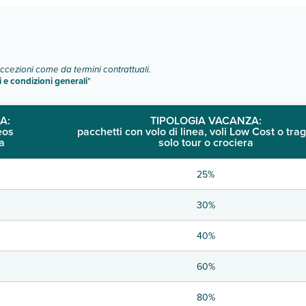
eccezioni come da termini contrattuali.
i e condizioni generali
"
A:
TIPOLOGIA VACANZA:
eos
pacchetti con volo di linea, voli Low Cost o trag
a
solo tour o crociera
25%
30%
40%
60%
80%