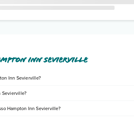
mpton Inn Sevierville
on Inn Sevierville?
iornando presso Hampton Inn Sevierville. Scoprile tutte nella
sezione d
Sevierville?
nto
.
 in base a vari fattori (per es. date, condizioni dell'hotel, ecc). Per co
esso Hampton Inn Sevierville?
logie di camere:
o e descrizione
".