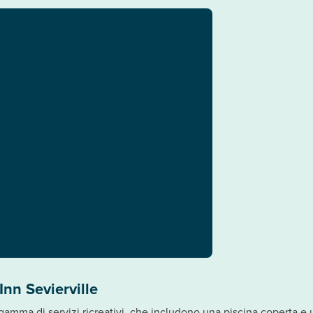
nn Sevierville
gamma di servizi ricreativi, che includono una piscina coperta e u