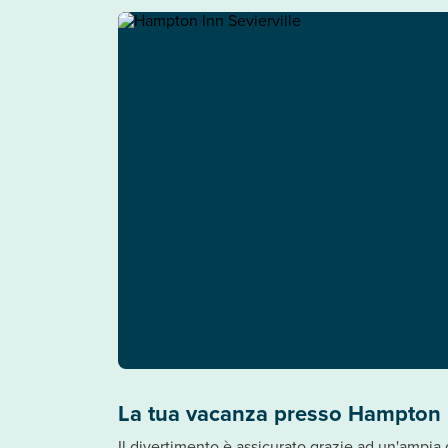
La tua vacanza presso Hampton I
Il divertimento è assicurato grazie ad un'ampia 