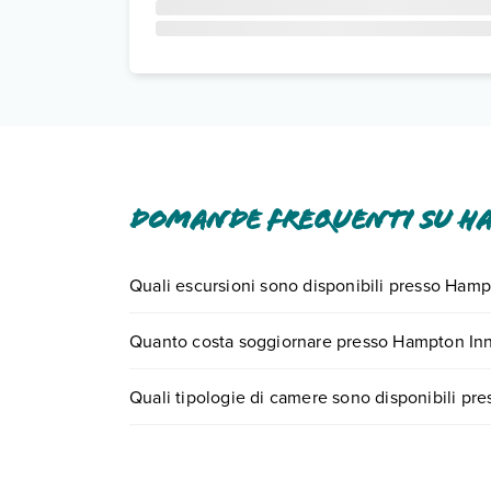
Domande frequenti su Ha
Quali escursioni sono disponibili presso Hampt
Tante sono le escursioni che potrai vivere sogg
Quanto costa soggiornare presso Hampton Inn 
numero 0721.17231 o
prenotando un appuntame
I prezzi di Hampton Inn Sevierville possono variare
Quali tipologie di camere sono disponibili pr
scegli quando partire.
Hampton Inn Sevierville dispone di diverse tipo
Scopri tutti i dettagli nel paragrafo dedicato "
Inf