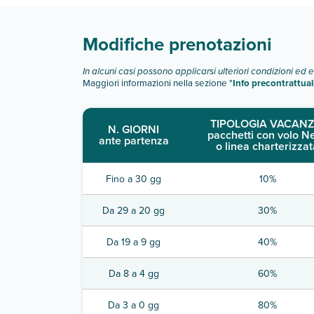
Modifiche prenotazioni
In alcuni casi possono applicarsi ulteriori condizioni ed 
Maggiori informazioni nella sezione "
Info precontrattual
TIPOLOGIA VACANZ
N. GIORNI
pacchetti con volo N
ante partenza
o linea charterizzat
Fino a 30 gg
10%
Da 29 a 20 gg
30%
Da 19 a 9 gg
40%
Da 8 a 4 gg
60%
Da 3 a 0 gg
80%