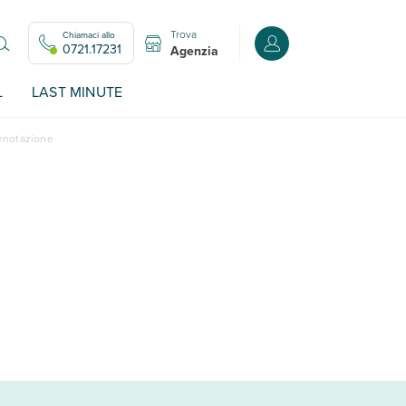
Trova
Chiamaci allo
Accedi o registrati all
0721.17231
Agenzia
L
LAST MINUTE
renotazione