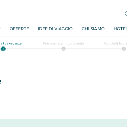
E
OFFERTE
IDEE DI VIAGGIO
CHI SIAMO
HOTE
a tua vacanza
Personalizza il tuo viaggio
Concludi la p
e