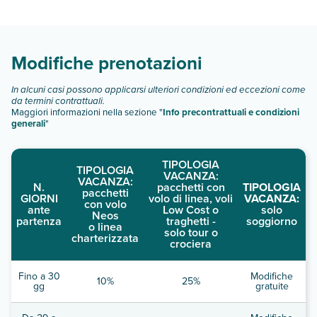
diverse tipologie di camere:
Scopri tutti i dettagli nel paragrafo dedicato "
Info e
descrizione
".
Modifiche prenotazioni
In alcuni casi possono applicarsi ulteriori condizioni ed eccezioni come
da termini contrattuali.
Maggiori informazioni nella sezione "
Info precontrattuali e condizioni
generali
"
TIPOLOGIA
TIPOLOGIA
VACANZA:
VACANZA:
N.
pacchetti con
TIPOLOGIA
pacchetti
GIORNI
volo di linea, voli
VACANZA:
con volo
ante
Low Cost o
solo
Neos
partenza
traghetti -
soggiorno
o linea
solo tour o
charterizzata
crociera
Fino a 30
Modifiche
10%
25%
gg
gratuite