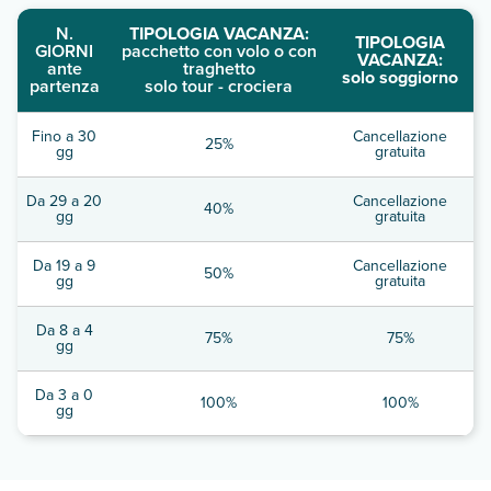
N.
TIPOLOGIA VACANZA:
TIPOLOGIA
GIORNI
pacchetto con volo o con
VACANZA:
ante
traghetto
solo soggiorno
partenza
solo tour - crociera
Fino a 30
Cancellazione
25%
gg
gratuita
Da 29 a 20
Cancellazione
40%
gg
gratuita
Da 19 a 9
Cancellazione
50%
gg
gratuita
Da 8 a 4
75%
75%
gg
Da 3 a 0
100%
100%
gg