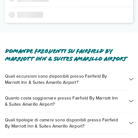
Domande frequenti su Fairfield By
Marriott Inn & Suites Amarillo Airport
Quali escursioni sono disponibili presso Fairfield By
Marriott Inn & Suites Amarillo Airport?
Tante sono le escursioni che potrai vivere soggiornando
Quanto costa soggiornare presso Fairfield By Marriott Inn
presso Fairfield By Marriott Inn & Suites Amarillo Airport.
& Suites Amarillo Airport?
Scoprile tutte nella
sezione dedicata
o contatta il call center
chiamando il numero 0721.17231 o
prenotando un
I prezzi di Fairfield By Marriott Inn & Suites Amarillo Airport
appuntamento
.
Quali tipologie di camere sono disponibili presso Fairfield
possono variare in base a vari fattori (per es. date, condizioni
By Marriott Inn & Suites Amarillo Airport?
dell'hotel, ecc). Per consultare i prezzi, compila il motore di
ricerca e scegli quando partire.
Fairfield By Marriott Inn & Suites Amarillo Airport dispone di