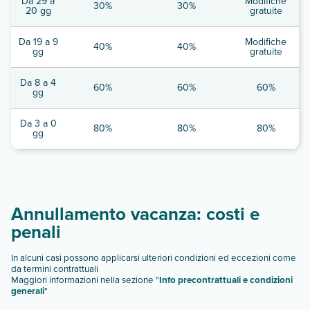
Da 29 a
Modifiche
30%
30%
20 gg
gratuite
Da 19 a 9
Modifiche
40%
40%
gg
gratuite
Da 8 a 4
60%
60%
60%
gg
Da 3 a 0
80%
80%
80%
gg
Annullamento vacanza: costi e
penali
In alcuni casi possono applicarsi ulteriori condizioni ed eccezioni come
da termini contrattuali
Maggiori informazioni nella sezione "
Info precontrattuali e condizioni
generali
"