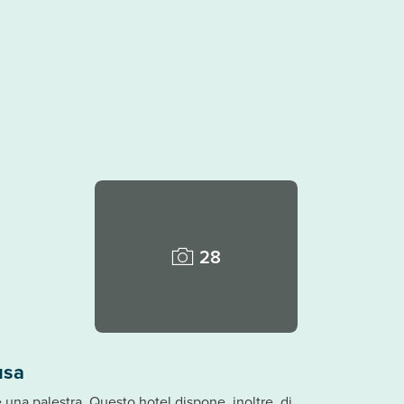
28
usa
 una palestra. Questo hotel dispone, inoltre, di