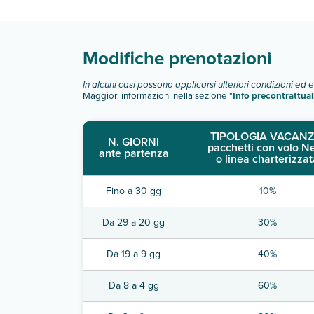
Scopri tutti i dettagli nel paragrafo dedicato "
Inf
Modifiche prenotazioni
In alcuni casi possono applicarsi ulteriori condizioni ed 
Maggiori informazioni nella sezione "
Info precontrattual
TIPOLOGIA VACANZ
N. GIORNI
pacchetti con volo N
ante partenza
o linea charterizzat
Fino a 30 gg
10%
Da 29 a 20 gg
30%
Da 19 a 9 gg
40%
Da 8 a 4 gg
60%