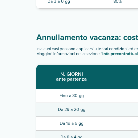
Da 3 a 0 gg
80%
Annullamento vacanza: costi
In alcuni casi possono applicarsi ulteriori condizioni ed 
Maggiori informazioni nella sezione "
Info precontrattual
N. GIORNI
ante partenza
Fino a 30 gg
Da 29 a 20 gg
Da 19 a 9 gg
Da 8 a 4 gg