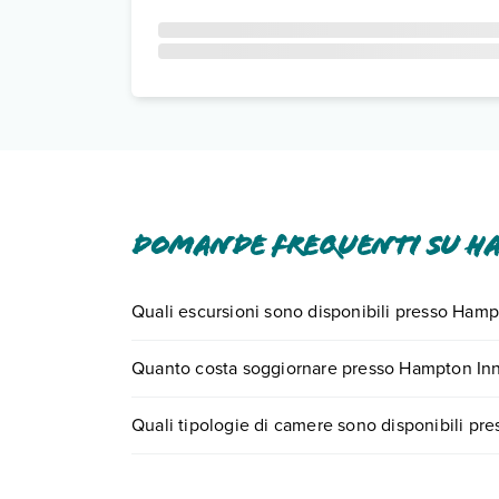
Domande frequenti su Ha
Quali escursioni sono disponibili presso Hamp
Tante sono le escursioni che potrai vivere sogg
Quanto costa soggiornare presso Hampton Inn 
il call center chiamando il numero 0721.17231 o
p
I prezzi di Hampton Inn & Suites Dallas/Frisco Nor
Quali tipologie di camere sono disponibili pr
compila il motore di ricerca e scegli quando part
Hampton Inn & Suites Dallas/Frisco North-Fieldh