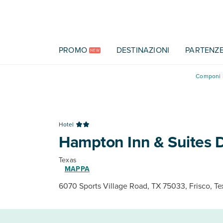
Vai al contenuto principale
PROMO
DESTINAZIONI
PARTENZ
NEW
Componi l
Hotel
Hampton Inn & Suites D
Texas
MAPPA
6070 Sports Village Road, TX 75033, Frisco, Te