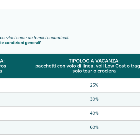
o e descrizione
".
eccezioni come da termini contrattuali.
i e condizioni generali
"
A:
TIPOLOGIA VACANZA:
eos
pacchetti con volo di linea, voli Low Cost o trag
a
solo tour o crociera
25%
30%
40%
60%