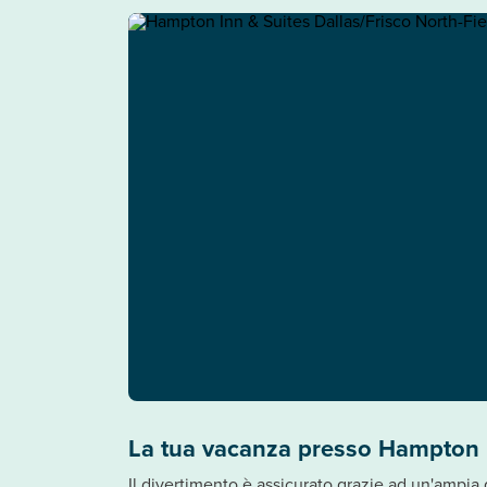
La tua vacanza presso Hampton I
Il divertimento è assicurato grazie ad un'ampia 