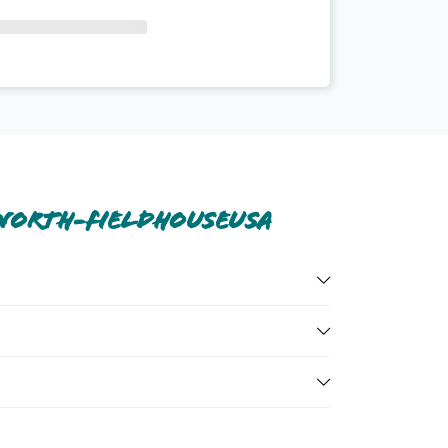
 North-Fieldhouseusa
sa. Scoprile tutte nella
sezione dedicata
o contatta
ondizioni dell'hotel, ecc). Per consultare i prezzi,