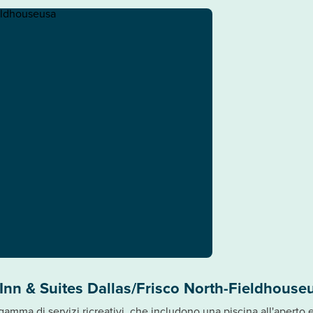
nn & Suites Dallas/Frisco North-Fieldhouse
gamma di servizi ricreativi, che includono una piscina all'aperto e