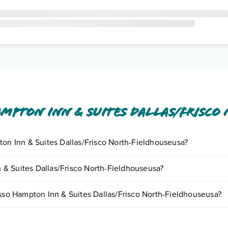
mpton Inn & Suites Dallas/Frisco
ton Inn & Suites Dallas/Frisco North-Fieldhouseusa?
iornando presso Hampton Inn & Suites Dallas/Frisco North-Fieldhouseu
& Suites Dallas/Frisco North-Fieldhouseusa?
renotando un appuntamento
.
th-Fieldhouseusa possono variare in base a vari fattori (per es. date, c
esso Hampton Inn & Suites Dallas/Frisco North-Fieldhouseusa?
ire.
ouseusa dispone di diverse tipologie di camere: