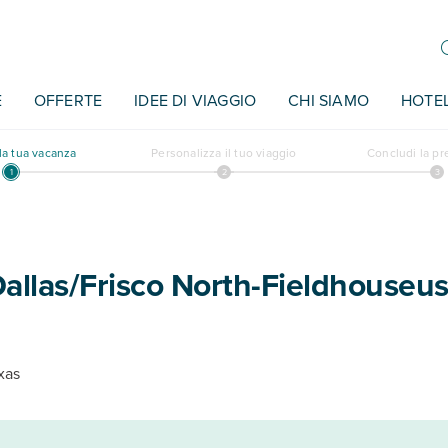
E
OFFERTE
IDEE DI VIAGGIO
CHI SIAMO
HOTE
a tua vacanza
Personalizza il tuo viaggio
Concludi la p
allas/Frisco North-Fieldhouseu
xas