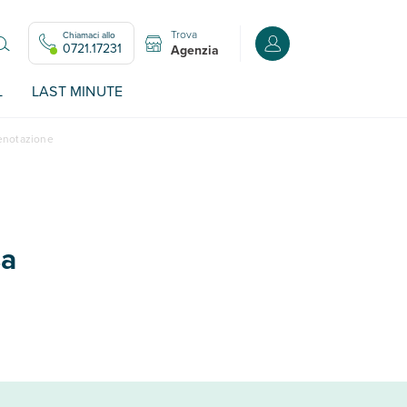
Trova
Chiamaci allo
Accedi o registrati all
0721.17231
Agenzia
L
LAST MINUTE
renotazione
sa