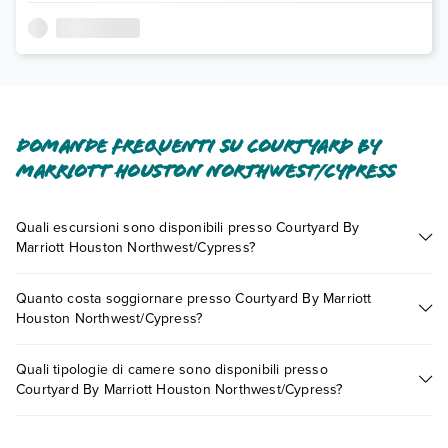
Domande frequenti su Courtyard By
Marriott Houston Northwest/Cypress
Quali escursioni sono disponibili presso Courtyard By
Marriott Houston Northwest/Cypress?
Tante sono le escursioni che potrai vivere soggiornando
Quanto costa soggiornare presso Courtyard By Marriott
presso Courtyard By Marriott Houston Northwest/Cypress.
Houston Northwest/Cypress?
Scoprile tutte nella
sezione dedicata
o contatta il call center
chiamando il numero 0721.17231 o
prenotando un
I prezzi di Courtyard By Marriott Houston Northwest/Cypress
appuntamento
.
Quali tipologie di camere sono disponibili presso
possono variare in base a vari fattori (per es. date, condizioni
Courtyard By Marriott Houston Northwest/Cypress?
dell'hotel, ecc). Per consultare i prezzi, compila il motore di
ricerca e scegli quando partire.
Courtyard By Marriott Houston Northwest/Cypress dispone di
diverse tipologie di camere: