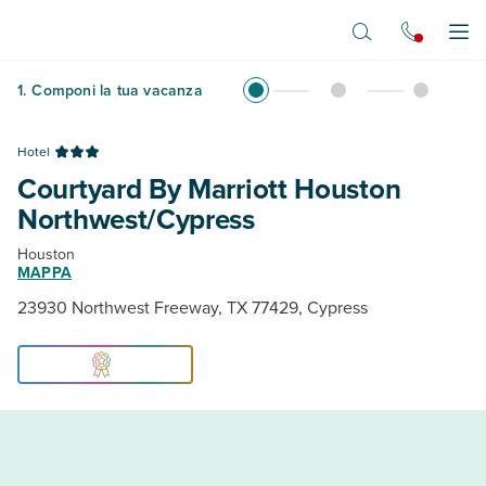
Vai al contenuto principale
Apr
1
.
Componi la tua vacanza
Hotel
Courtyard By Marriott Houston
Northwest/Cypress
Houston
MAPPA
23930 Northwest Freeway, TX 77429, Cypress