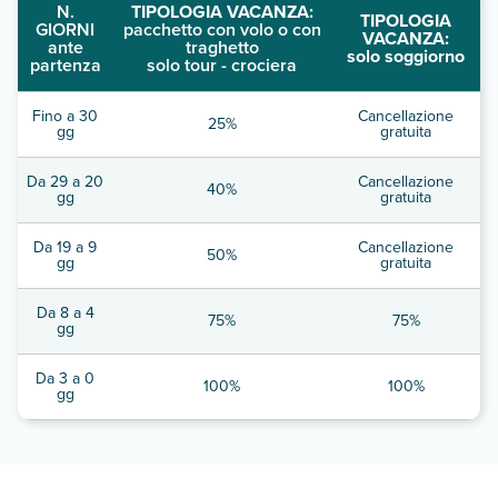
N.
TIPOLOGIA VACANZA:
TIPOLOGIA
GIORNI
pacchetto con volo o con
VACANZA:
ante
traghetto
solo soggiorno
partenza
solo tour - crociera
Fino a 30
Cancellazione
25%
gg
gratuita
Da 29 a 20
Cancellazione
40%
gg
gratuita
Da 19 a 9
Cancellazione
50%
gg
gratuita
Da 8 a 4
75%
75%
gg
Da 3 a 0
100%
100%
gg