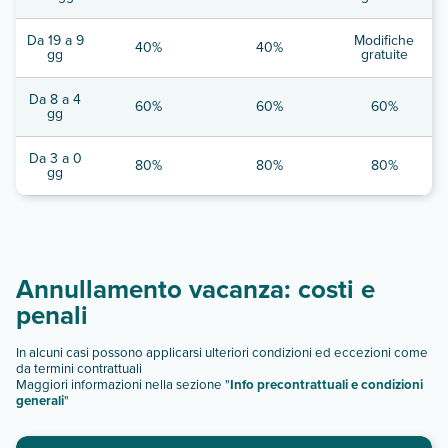
Da 19 a 9
Modifiche
40%
40%
gg
gratuite
Da 8 a 4
60%
60%
60%
gg
Da 3 a 0
80%
80%
80%
gg
Annullamento vacanza: costi e
penali
In alcuni casi possono applicarsi ulteriori condizioni ed eccezioni come
da termini contrattuali
Maggiori informazioni nella sezione "
Info precontrattuali e condizioni
generali
"