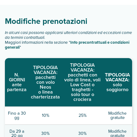
Scopri tutti i dettagli nel paragrafo dedicato "
Info e
descrizione
".
Modifiche prenotazioni
In alcuni casi possono applicarsi ulteriori condizioni ed eccezioni come
da termini contrattuali.
Maggiori informazioni nella sezione "
Info precontrattuali e condizioni
generali
"
TIPOLOGIA
TIPOLOGIA
VACANZA:
VACANZA:
N.
pacchetti con
TIPOLOGIA
pacchetti
GIORNI
volo di linea, voli
VACANZA:
con volo
ante
Low Cost o
solo
Neos
partenza
traghetti -
soggiorno
o linea
solo tour o
charterizzata
crociera
Fino a 30
Modifiche
10%
25%
gg
gratuite
Da 29 a
Modifiche
30%
30%
20 gg
gratuite