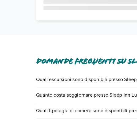
Domande frequenti su Sl
Quali escursioni sono disponibili presso Sleep
Tante sono le escursioni che potrai vivere soggi
Quanto costa soggiornare presso Sleep Inn Lu
0721.17231 o
prenotando un appuntamento
.
I prezzi di Sleep Inn Lufkin possono variare in bas
Quali tipologie di camere sono disponibili pre
quando partire.
Sleep Inn Lufkin dispone di diverse tipologie di
Scopri tutti i dettagli nel paragrafo dedicato "
Inf