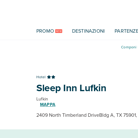
Vai al contenuto principale
PROMO
DESTINAZIONI
PARTENZ
NEW
Componi l
Hotel
Sleep Inn Lufkin
Lufkin
MAPPA
2409 North Timberland DriveBldg A, TX 75901, 