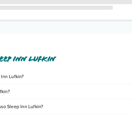
eep Inn Lufkin
 Inn Lufkin?
ornando presso Sleep Inn Lufkin. Scoprile tutte nella
sezione dedicata
fkin?
e a vari fattori (per es. date, condizioni dell'hotel, ecc). Per consultare
sso Sleep Inn Lufkin?
 camere:
o e descrizione
".