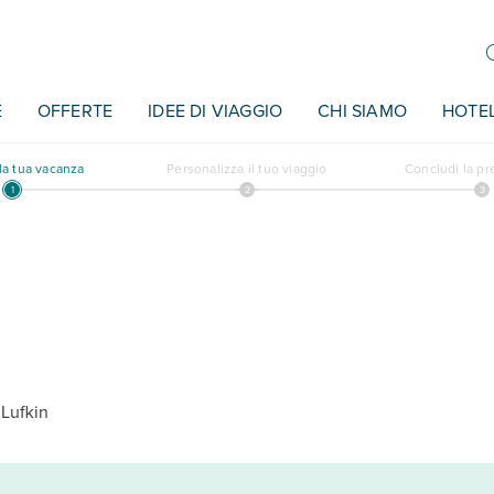
E
OFFERTE
IDEE DI VIAGGIO
CHI SIAMO
HOTE
a tua vacanza
Personalizza il tuo viaggio
Concludi la p
Lufkin