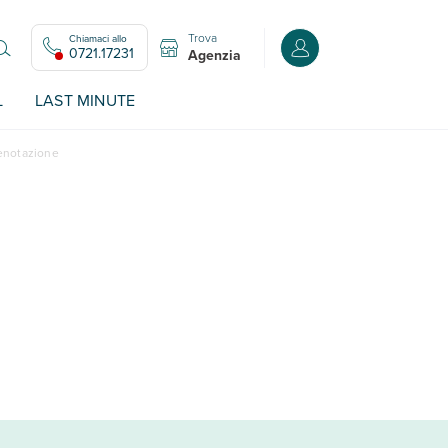
Trova
Chiamaci allo
Accedi o registrati all
0721.17231
Agenzia
L
LAST MINUTE
renotazione