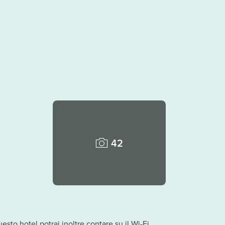
42
uesto hotel potrai inoltre contare su il Wi-Fi