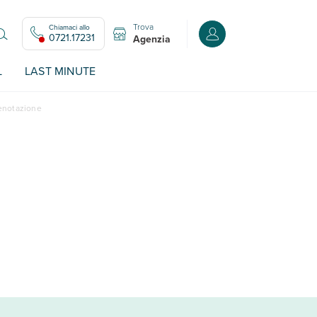
Trova
Chiamaci allo
Accedi o registrati all
0721.17231
Agenzia
L
LAST MINUTE
renotazione