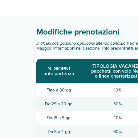
Scopri tutti i dettagli nel paragrafo dedicato "
Inf
Modifiche prenotazioni
In alcuni casi possono applicarsi ulteriori condizioni ed 
Maggiori informazioni nella sezione "
Info precontrattual
TIPOLOGIA VACANZ
N. GIORNI
pacchetti con volo N
ante partenza
o linea charterizzat
Fino a 30 gg
10%
Da 29 a 20 gg
30%
Da 19 a 9 gg
40%
Da 8 a 4 gg
60%