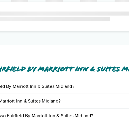
rfield By Marriott Inn & Suites 
eld By Marriott Inn & Suites Midland?
ornando presso Fairfield By Marriott Inn & Suites Midland. Scoprile tut
Marriott Inn & Suites Midland?
n appuntamento
.
and possono variare in base a vari fattori (per es. date, condizioni dell'
sso Fairfield By Marriott Inn & Suites Midland?
e di diverse tipologie di camere: