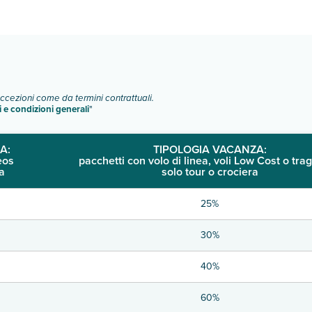
o e descrizione
".
eccezioni come da termini contrattuali.
i e condizioni generali
"
A:
TIPOLOGIA VACANZA:
eos
pacchetti con volo di linea, voli Low Cost o trag
a
solo tour o crociera
25%
30%
40%
60%