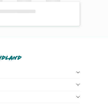
Midland
te nella
sezione dedicata
o contatta il call center
hotel, ecc). Per consultare i prezzi, compila il motore