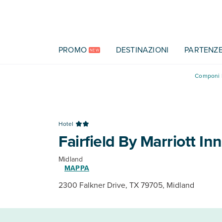
Vai al contenuto principale
PROMO
DESTINAZIONI
PARTENZ
NEW
Componi l
Hotel
Fairfield By Marriott In
Midland
MAPPA
2300 Falkner Drive, TX 79705, Midland