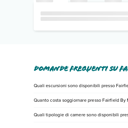
Domande frequenti su Fai
Quali escursioni sono disponibili presso Fairfi
Tante sono le escursioni che potrai vivere soggi
Quanto costa soggiornare presso Fairfield By 
chiamando il numero 0721.17231 o
prenotando u
I prezzi di Fairfield By Marriott Inn & Suites Midl
Quali tipologie di camere sono disponibili pre
di ricerca e scegli quando partire.
Fairfield By Marriott Inn & Suites Midland dispon