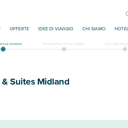
E
OFFERTE
IDEE DI VIAGGIO
CHI SIAMO
HOTE
a tua vacanza
Personalizza il tuo viaggio
Concludi la p
n & Suites Midland