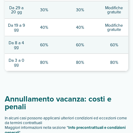
Da 29 a
Modifiche
30%
30%
20 gg
gratuite
Da 19 a 9
Modifiche
40%
40%
gg
gratuite
Da 8 a 4
60%
60%
60%
gg
Da 3 a 0
80%
80%
80%
gg
Annullamento vacanza: costi e
penali
In alcuni casi possono applicarsi ulteriori condizioni ed eccezioni come
da termini contrattuali
Maggiori informazioni nella sezione "
Info precontrattuali e condizioni
generali
"