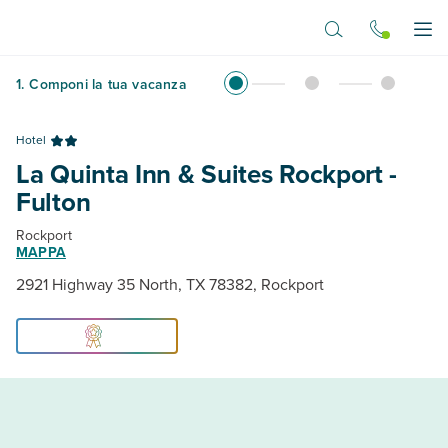
Vai al contenuto principale
Apr
1
.
Componi la tua vacanza
Hotel
La Quinta Inn & Suites Rockport -
Fulton
Rockport
MAPPA
2921 Highway 35 North, TX 78382, Rockport