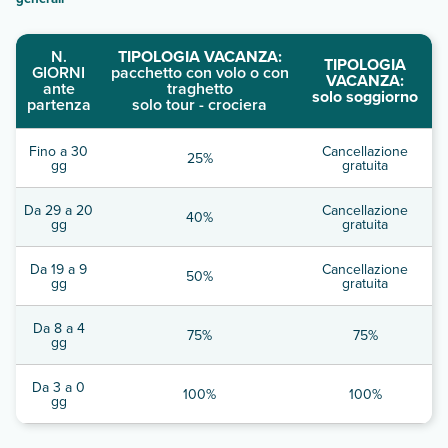
N.
TIPOLOGIA VACANZA:
TIPOLOGIA
GIORNI
pacchetto con volo o con
VACANZA:
ante
traghetto
solo soggiorno
partenza
solo tour - crociera
Fino a 30
Cancellazione
25%
gg
gratuita
Da 29 a 20
Cancellazione
40%
gg
gratuita
Da 19 a 9
Cancellazione
50%
gg
gratuita
Da 8 a 4
75%
75%
gg
Da 3 a 0
100%
100%
gg