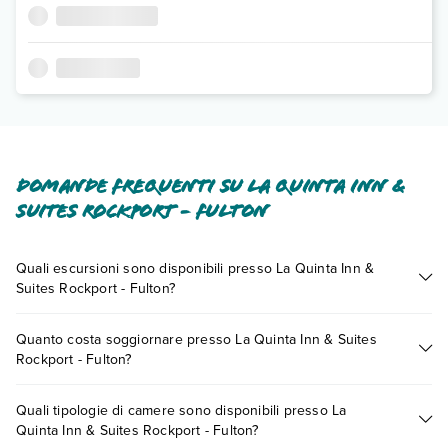
Domande frequenti su La Quinta Inn &
Suites Rockport - Fulton
Quali escursioni sono disponibili presso La Quinta Inn &
Suites Rockport - Fulton?
Tante sono le escursioni che potrai vivere soggiornando
Quanto costa soggiornare presso La Quinta Inn & Suites
presso La Quinta Inn & Suites Rockport - Fulton. Scoprile tutte
Rockport - Fulton?
nella
sezione dedicata
o contatta il call center chiamando il
numero 0721.17231 o
prenotando un appuntamento
.
I prezzi di La Quinta Inn & Suites Rockport - Fulton possono
Quali tipologie di camere sono disponibili presso La
variare in base a vari fattori (per es. date, condizioni dell'hotel,
Quinta Inn & Suites Rockport - Fulton?
ecc). Per consultare i prezzi, compila il motore di ricerca e