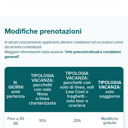
scegli quando partire.
La Quinta Inn & Suites Rockport - Fulton dispone di diverse
tipologie di camere:
Scopri tutti i dettagli nel paragrafo dedicato "
Info e
descrizione
".
Modifiche prenotazioni
In alcuni casi possono applicarsi ulteriori condizioni ed eccezioni come
da termini contrattuali.
Maggiori informazioni nella sezione "
Info precontrattuali e condizioni
generali
"
TIPOLOGIA
TIPOLOGIA
VACANZA:
VACANZA:
N.
pacchetti con
TIPOLOGIA
pacchetti
GIORNI
volo di linea, voli
VACANZA:
con volo
ante
Low Cost o
solo
Neos
partenza
traghetti -
soggiorno
o linea
solo tour o
charterizzata
crociera
Fino a 30
Modifiche
10%
25%
gg
gratuite