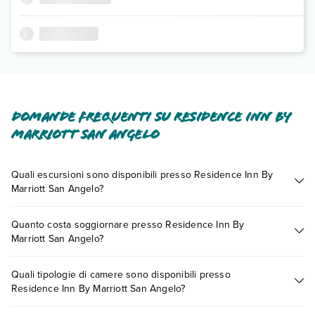
Domande frequenti su Residence Inn By
Marriott San Angelo
Quali escursioni sono disponibili presso Residence Inn By
Marriott San Angelo?
Tante sono le escursioni che potrai vivere soggiornando
Quanto costa soggiornare presso Residence Inn By
presso Residence Inn By Marriott San Angelo. Scoprile tutte
Marriott San Angelo?
nella
sezione dedicata
o contatta il call center chiamando il
numero 0721.17231 o
prenotando un appuntamento
.
I prezzi di Residence Inn By Marriott San Angelo possono
Quali tipologie di camere sono disponibili presso
variare in base a vari fattori (per es. date, condizioni dell'hotel,
Residence Inn By Marriott San Angelo?
ecc). Per consultare i prezzi, compila il motore di ricerca e
scegli quando partire.
Residence Inn By Marriott San Angelo dispone di diverse