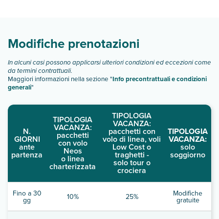
tipologie di camere:
Scopri tutti i dettagli nel paragrafo dedicato "
Info e
descrizione
".
Modifiche prenotazioni
In alcuni casi possono applicarsi ulteriori condizioni ed eccezioni come
da termini contrattuali.
Maggiori informazioni nella sezione "
Info precontrattuali e condizioni
generali
"
TIPOLOGIA
TIPOLOGIA
VACANZA:
VACANZA:
N.
pacchetti con
TIPOLOGIA
pacchetti
GIORNI
volo di linea, voli
VACANZA:
con volo
ante
Low Cost o
solo
Neos
partenza
traghetti -
soggiorno
o linea
solo tour o
charterizzata
crociera
Fino a 30
Modifiche
10%
25%
gg
gratuite