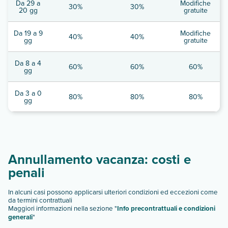
Da 29 a
Modifiche
30%
30%
20 gg
gratuite
Da 19 a 9
Modifiche
40%
40%
gg
gratuite
Da 8 a 4
60%
60%
60%
gg
Da 3 a 0
80%
80%
80%
gg
Annullamento vacanza: costi e
penali
In alcuni casi possono applicarsi ulteriori condizioni ed eccezioni come
da termini contrattuali
Maggiori informazioni nella sezione "
Info precontrattuali e condizioni
generali
"