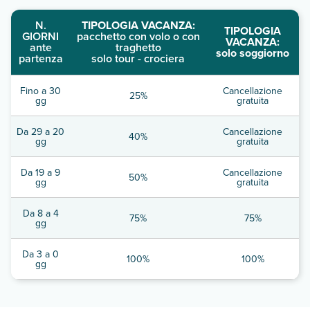
N.
TIPOLOGIA VACANZA:
TIPOLOGIA
GIORNI
pacchetto con volo o con
VACANZA:
ante
traghetto
solo soggiorno
partenza
solo tour - crociera
Fino a 30
Cancellazione
25%
gg
gratuita
Da 29 a 20
Cancellazione
40%
gg
gratuita
Da 19 a 9
Cancellazione
50%
gg
gratuita
Da 8 a 4
75%
75%
gg
Da 3 a 0
100%
100%
gg