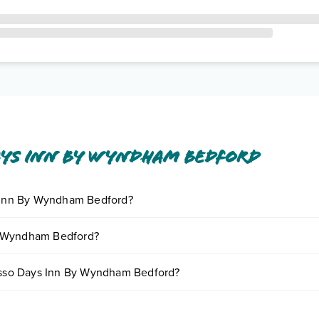
ays Inn By Wyndham Bedford
s Inn By Wyndham Bedford?
giornando presso Days Inn By Wyndham Bedford. Scoprile tutte nella
s
y Wyndham Bedford?
nto
.
riare in base a vari fattori (per es. date, condizioni dell'hotel, ecc).
resso Days Inn By Wyndham Bedford?
e tipologie di camere: