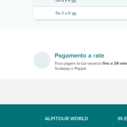
Da 8 a 4 gg
Da 3 a 0 gg
Pagamento a rate
Puoi pagare la tua vacanza
fino a 24 rat
Scalapay o Paypal.
ALPITOUR WORLD
IN 