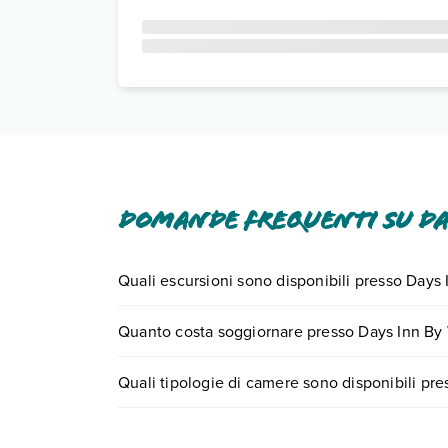
Domande frequenti su D
Quali escursioni sono disponibili presso Day
Tante sono le escursioni che potrai vivere sog
Quanto costa soggiornare presso Days Inn B
numero 0721.17231 o
prenotando un appuntame
I prezzi di Days Inn By Wyndham Bedford possono va
Quali tipologie di camere sono disponibili p
e scegli quando partire.
Days Inn By Wyndham Bedford dispone di divers