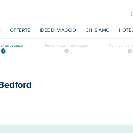
E
OFFERTE
IDEE DI VIAGGIO
CHI SIAMO
HOTE
a tua vacanza
Personalizza il tuo viaggio
Concludi la p
Bedford