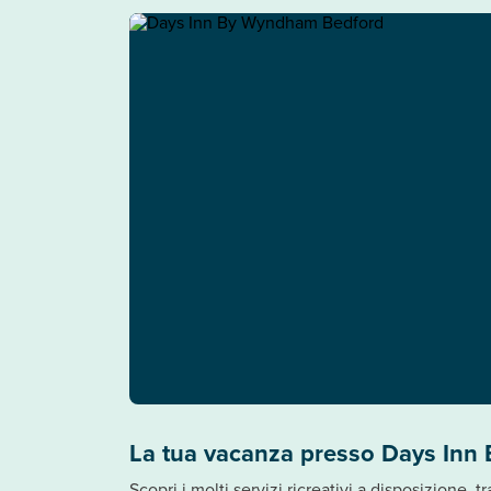
La tua vacanza presso Days In
Scopri i molti servizi ricreativi a disposizione