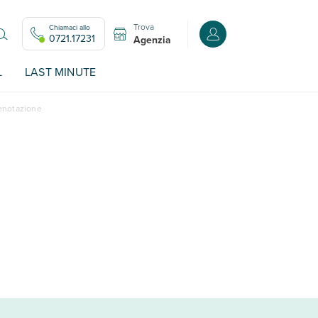
Trova
Chiamaci allo
Accedi o registrati all
0721.17231
Agenzia
L
LAST MINUTE
renotazione