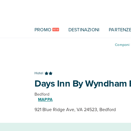
Vai al contenuto principale
PROMO
DESTINAZIONI
PARTENZ
NEW
Componi l
Hotel
Days Inn By Wyndham 
Bedford
MAPPA
921 Blue Ridge Ave, VA 24523, Bedford