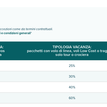
o e descrizione
".
eccezioni come da termini contrattuali.
i e condizioni generali
"
A:
TIPOLOGIA VACANZA:
eos
pacchetti con volo di linea, voli Low Cost o trag
a
solo tour o crociera
25%
30%
40%
60%