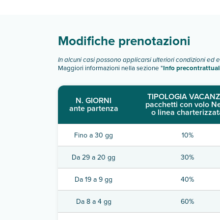
Scopri tutti i dettagli nel paragrafo dedicato "
Inf
Modifiche prenotazioni
In alcuni casi possono applicarsi ulteriori condizioni ed 
Maggiori informazioni nella sezione "
Info precontrattual
TIPOLOGIA VACANZ
N. GIORNI
pacchetti con volo N
ante partenza
o linea charterizzat
Fino a 30 gg
10%
Da 29 a 20 gg
30%
Da 19 a 9 gg
40%
Da 8 a 4 gg
60%