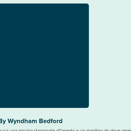
n By Wyndham Bedford
, tra cui una piscina stagionale all'aperto e un giardino da dove 