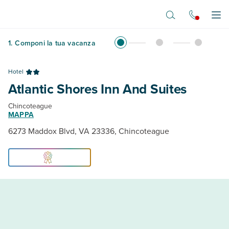
Vai al contenuto principale
Apr
1
.
Componi la tua vacanza
Hotel
Atlantic Shores Inn And Suites
Chincoteague
MAPPA
6273 Maddox Blvd, VA 23336, Chincoteague