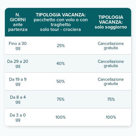
N.
TIPOLOGIA VACANZA:
TIPOLOGIA
GIORNI
pacchetto con volo o con
VACANZA:
ante
traghetto
solo soggiorno
partenza
solo tour - crociera
Fino a 30
Cancellazione
25%
gg
gratuita
Da 29 a 20
Cancellazione
40%
gg
gratuita
Da 19 a 9
Cancellazione
50%
gg
gratuita
Da 8 a 4
75%
75%
gg
Da 3 a 0
100%
100%
gg