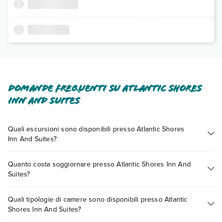
Domande frequenti su Atlantic Shores
Inn And Suites
Quali escursioni sono disponibili presso Atlantic Shores
Inn And Suites?
Tante sono le escursioni che potrai vivere soggiornando
Quanto costa soggiornare presso Atlantic Shores Inn And
presso Atlantic Shores Inn And Suites. Scoprile tutte nella
Suites?
sezione dedicata
o contatta il call center chiamando il numero
0721.17231 o
prenotando un appuntamento
.
I prezzi di Atlantic Shores Inn And Suites possono variare in
Quali tipologie di camere sono disponibili presso Atlantic
base a vari fattori (per es. date, condizioni dell'hotel, ecc). Per
Shores Inn And Suites?
consultare i prezzi, compila il motore di ricerca e scegli
quando partire.