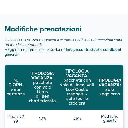
Atlantic Shores Inn And Suites dispone di diverse tipologie di
camere:
Scopri tutti i dettagli nel paragrafo dedicato "
Info e
descrizione
".
Modifiche prenotazioni
In alcuni casi possono applicarsi ulteriori condizioni ed eccezioni come
da termini contrattuali.
Maggiori informazioni nella sezione "
Info precontrattuali e condizioni
generali
"
TIPOLOGIA
TIPOLOGIA
VACANZA:
VACANZA:
N.
pacchetti con
TIPOLOGIA
pacchetti
GIORNI
volo di linea, voli
VACANZA:
con volo
ante
Low Cost o
solo
Neos
partenza
traghetti -
soggiorno
o linea
solo tour o
charterizzata
crociera
Fino a 30
Modifiche
10%
25%
gg
gratuite