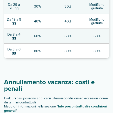
Da 29 a
Modifiche
30%
30%
20 gg
gratuite
Da 19 a 9
Modifiche
40%
40%
gg
gratuite
Da 8 a 4
60%
60%
60%
gg
Da 3 a 0
80%
80%
80%
gg
Annullamento vacanza: costi e
penali
In alcuni casi possono applicarsi ulteriori condizioni ed eccezioni come
da termini contrattuali
Maggiori informazioni nella sezione "
Info precontrattuali e condizioni
generali
"