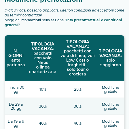
In alcuni casi possono applicarsi ulteriori condizioni ed eccezioni come
da termini contrattuali.
Maggiori informazioni nella sezione "
Info precontrattuali e condizioni
generali
"
TIPOLOGIA
TIPOLOGIA
VACANZA:
VACANZA:
N.
pacchetti con
TIPOLOGIA
pacchetti
GIORNI
volo di linea, voli
VACANZA:
con volo
ante
Low Cost o
solo
Neos
partenza
traghetti -
soggiorno
o linea
solo tour o
charterizzata
crociera
Fino a 30
Modifiche
10%
25%
gg
gratuite
Da 29 a
Modifiche
30%
30%
20 gg
gratuite
Da 19 a 9
Modifiche
40%
40%
gg
gratuite