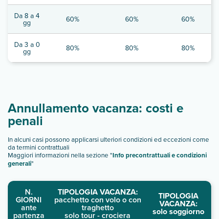
Da 8 a 4
60%
60%
60%
gg
Da 3 a 0
80%
80%
80%
gg
Annullamento vacanza: costi e
penali
In alcuni casi possono applicarsi ulteriori condizioni ed eccezioni come
da termini contrattuali
Maggiori informazioni nella sezione "
Info precontrattuali e condizioni
generali
"
N.
TIPOLOGIA VACANZA:
TIPOLOGIA
GIORNI
pacchetto con volo o con
VACANZA:
ante
traghetto
solo soggiorno
partenza
solo tour - crociera