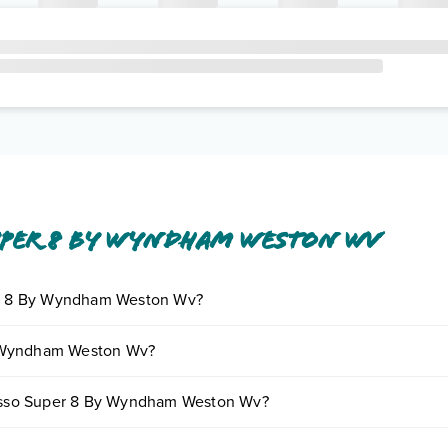
uper 8 By Wyndham Weston Wv
per 8 By Wyndham Weston Wv?
giornando presso Super 8 By Wyndham Weston Wv. Scoprile tutte nella
y Wyndham Weston Wv?
ento
.
variare in base a vari fattori (per es. date, condizioni dell'hotel, ecc
presso Super 8 By Wyndham Weston Wv?
rse tipologie di camere: