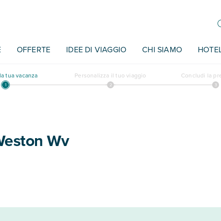
E
OFFERTE
IDEE DI VIAGGIO
CHI SIAMO
HOTE
a tua vacanza
Personalizza il tuo viaggio
Concludi la p
Weston Wv