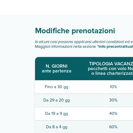
Scopri tutti i dettagli nel paragrafo dedicato "
Inf
Modifiche prenotazioni
In alcuni casi possono applicarsi ulteriori condizioni ed 
Maggiori informazioni nella sezione "
Info precontrattual
TIPOLOGIA VACANZ
N. GIORNI
pacchetti con volo N
ante partenza
o linea charterizzat
Fino a 30 gg
10%
Da 29 a 20 gg
30%
Da 19 a 9 gg
40%
Da 8 a 4 gg
60%