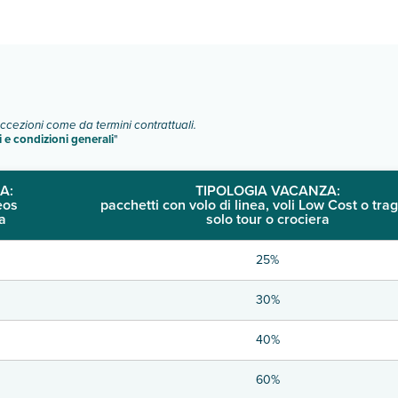
o e descrizione
".
eccezioni come da termini contrattuali.
i e condizioni generali
"
A:
TIPOLOGIA VACANZA:
eos
pacchetti con volo di linea, voli Low Cost o trag
a
solo tour o crociera
25%
30%
40%
60%