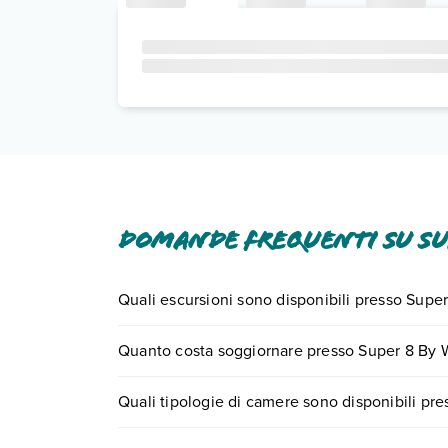
Domande frequenti su S
Quali escursioni sono disponibili presso Su
Tante sono le escursioni che potrai vivere sog
Quanto costa soggiornare presso Super 8 B
il numero 0721.17231 o
prenotando un appuntam
I prezzi di Super 8 By Wyndham Weston Wv possono 
Quali tipologie di camere sono disponibili 
ricerca e scegli quando partire.
Super 8 By Wyndham Weston Wv dispone di dive