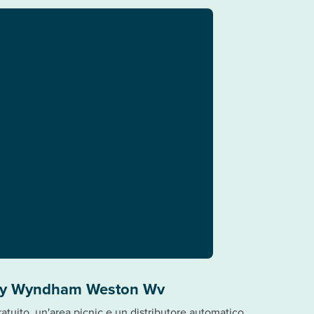
 By Wyndham Weston Wv
gratuito, un'area picnic e un distributore automatico.