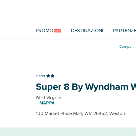
Vai al contenuto principale
PROMO
DESTINAZIONI
PARTENZ
NEW
Componi l
Hotel
Super 8 By Wyndham 
West Virginia
MAPPA
100 Market Place Mall, WV 26452, Weston