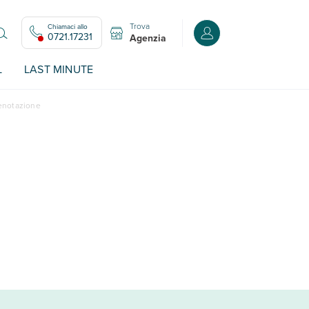
Trova
Chiamaci allo
Accedi o registrati all
0721.17231
Agenzia
L
LAST MINUTE
renotazione