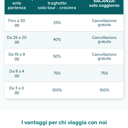
VACANZA:
ante
traghetto
solo soggiorno
partenza
solo tour - crociera
Fino a 30
Cancellazione
25%
gg
gratuita
Da 29 a 20
Cancellazione
40%
gg
gratuita
Da 19 a 9
Cancellazione
50%
gg
gratuita
Da 8 a 4
75%
75%
gg
Da 3 a 0
100%
100%
gg
I vantaggi per chi viaggia con noi