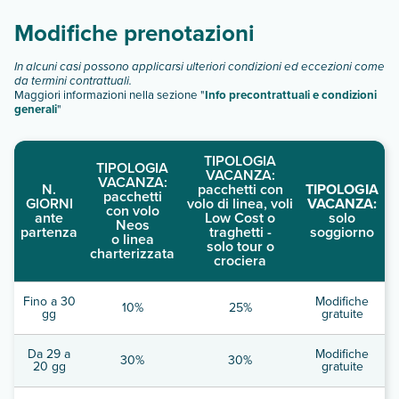
Modifiche prenotazioni
In alcuni casi possono applicarsi ulteriori condizioni ed eccezioni come
da termini contrattuali.
Maggiori informazioni nella sezione "
Info precontrattuali e condizioni
generali
"
TIPOLOGIA
TIPOLOGIA
VACANZA:
VACANZA:
N.
pacchetti con
TIPOLOGIA
pacchetti
GIORNI
volo di linea, voli
VACANZA:
con volo
ante
Low Cost o
solo
Neos
partenza
traghetti -
soggiorno
o linea
solo tour o
charterizzata
crociera
Fino a 30
Modifiche
10%
25%
gg
gratuite
Da 29 a
Modifiche
30%
30%
20 gg
gratuite