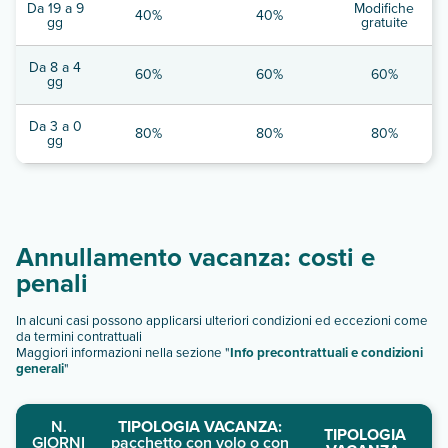
Da 19 a 9
Modifiche
40%
40%
gg
gratuite
Da 8 a 4
60%
60%
60%
gg
Da 3 a 0
80%
80%
80%
gg
Annullamento vacanza: costi e
penali
In alcuni casi possono applicarsi ulteriori condizioni ed eccezioni come
da termini contrattuali
Maggiori informazioni nella sezione "
Info precontrattuali e condizioni
generali
"
N.
TIPOLOGIA VACANZA:
TIPOLOGIA
GIORNI
pacchetto con volo o con