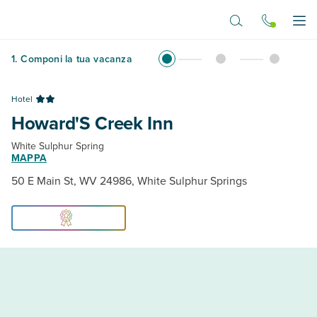
Vai al contenuto principale
Apr
1
.
Componi la tua vacanza
Hotel
Howard'S Creek Inn
White Sulphur Spring
MAPPA
50 E Main St, WV 24986, White Sulphur Springs