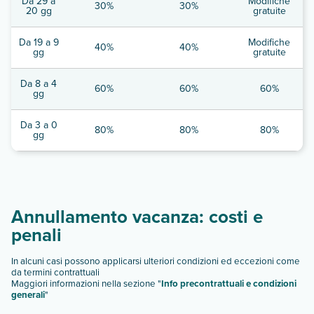
Da 29 a
Modifiche
30%
30%
20 gg
gratuite
Da 19 a 9
Modifiche
40%
40%
gg
gratuite
Da 8 a 4
60%
60%
60%
gg
Da 3 a 0
80%
80%
80%
gg
Annullamento vacanza: costi e
penali
In alcuni casi possono applicarsi ulteriori condizioni ed eccezioni come
da termini contrattuali
Maggiori informazioni nella sezione "
Info precontrattuali e condizioni
generali
"