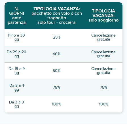
N.
TIPOLOGIA VACANZA:
TIPOLOGIA
GIORNI
pacchetto con volo o con
VACANZA:
ante
traghetto
solo soggiorno
partenza
solo tour - crociera
Fino a 30
Cancellazione
25%
gg
gratuita
Da 29 a 20
Cancellazione
40%
gg
gratuita
Da 19 a 9
Cancellazione
50%
gg
gratuita
Da 8 a 4
75%
75%
gg
Da 3 a 0
100%
100%
gg