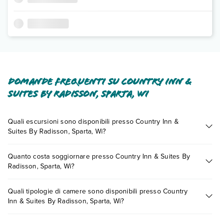
Domande frequenti su Country Inn &
Suites By Radisson, Sparta, Wi
Quali escursioni sono disponibili presso Country Inn &
Suites By Radisson, Sparta, Wi?
Tante sono le escursioni che potrai vivere soggiornando
Quanto costa soggiornare presso Country Inn & Suites By
presso Country Inn & Suites By Radisson, Sparta, Wi. Scoprile
Radisson, Sparta, Wi?
tutte nella
sezione dedicata
o contatta il call center chiamando
il numero 0721.17231 o
prenotando un appuntamento
.
I prezzi di Country Inn & Suites By Radisson, Sparta, Wi
Quali tipologie di camere sono disponibili presso Country
possono variare in base a vari fattori (per es. date, condizioni
Inn & Suites By Radisson, Sparta, Wi?
dell'hotel, ecc). Per consultare i prezzi, compila il motore di
ricerca e scegli quando partire.
Country Inn & Suites By Radisson, Sparta, Wi dispone di