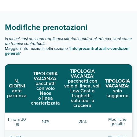
diverse tipologie di camere:
Scopri tutti i dettagli nel paragrafo dedicato "
Info e
descrizione
".
Modifiche prenotazioni
In alcuni casi possono applicarsi ulteriori condizioni ed eccezioni come
da termini contrattuali.
Maggiori informazioni nella sezione "
Info precontrattuali e condizioni
generali
"
TIPOLOGIA
TIPOLOGIA
VACANZA:
VACANZA:
N.
pacchetti con
TIPOLOGIA
pacchetti
GIORNI
volo di linea, voli
VACANZA:
con volo
ante
Low Cost o
solo
Neos
partenza
traghetti -
soggiorno
o linea
solo tour o
charterizzata
crociera
Fino a 30
Modifiche
10%
25%
gg
gratuite