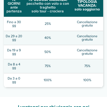
TIPOLOGIA
GIORNI
pacchetto con volo o con
VACANZA:
ante
traghetto
solo soggiorno
partenza
solo tour - crociera
Fino a 30
Cancellazione
25%
gg
gratuita
Da 29 a 20
Cancellazione
40%
gg
gratuita
Da 19 a 9
Cancellazione
50%
gg
gratuita
Da 8 a 4
75%
75%
gg
Da 3 a 0
100%
100%
gg
I vantaggi per chi viaggia con noi