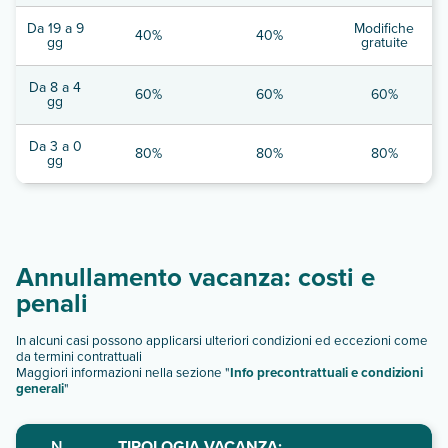
Da 19 a 9
Modifiche
40%
40%
gg
gratuite
Da 8 a 4
60%
60%
60%
gg
Da 3 a 0
80%
80%
80%
gg
Annullamento vacanza: costi e
penali
In alcuni casi possono applicarsi ulteriori condizioni ed eccezioni come
da termini contrattuali
Maggiori informazioni nella sezione "
Info precontrattuali e condizioni
generali
"
N.
TIPOLOGIA VACANZA: