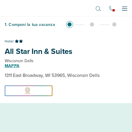
Vai al contenuto principale
Apr
1
.
Componi la tua vacanza
Hotel
All Star Inn & Suites
Wisconsin Dells
MAPPA
1311 East Broadway, WI 53965, Wisconsin Dells