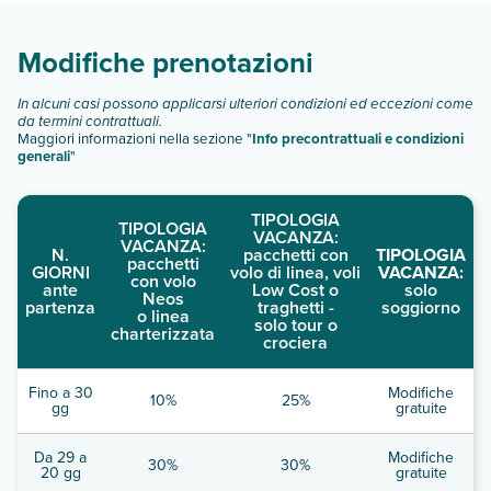
descrizione
".
Modifiche prenotazioni
In alcuni casi possono applicarsi ulteriori condizioni ed eccezioni come
da termini contrattuali.
Maggiori informazioni nella sezione "
Info precontrattuali e condizioni
generali
"
TIPOLOGIA
TIPOLOGIA
VACANZA:
VACANZA:
N.
pacchetti con
TIPOLOGIA
pacchetti
GIORNI
volo di linea, voli
VACANZA:
con volo
ante
Low Cost o
solo
Neos
partenza
traghetti -
soggiorno
o linea
solo tour o
charterizzata
crociera
Fino a 30
Modifiche
10%
25%
gg
gratuite
Da 29 a
Modifiche
30%
30%
20 gg
gratuite