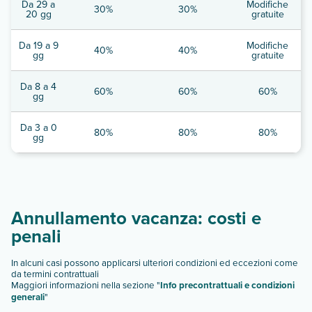
Da 29 a
Modifiche
30%
30%
20 gg
gratuite
Da 19 a 9
Modifiche
40%
40%
gg
gratuite
Da 8 a 4
60%
60%
60%
gg
Da 3 a 0
80%
80%
80%
gg
Annullamento vacanza: costi e
penali
In alcuni casi possono applicarsi ulteriori condizioni ed eccezioni come
da termini contrattuali
Maggiori informazioni nella sezione "
Info precontrattuali e condizioni
generali
"