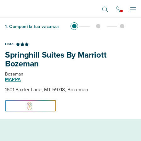
Vai al contenuto principale
Apr
1
.
Componi la tua vacanza
Hotel
Springhill Suites By Marriott
Bozeman
Bozeman
MAPPA
1601 Baxter Lane, MT 59718, Bozeman