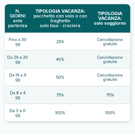
N.
TIPOLOGIA VACANZA:
TIPOLOGIA
GIORNI
pacchetto con volo o con
VACANZA:
ante
traghetto
solo soggiorno
partenza
solo tour - crociera
Fino a 30
Cancellazione
25%
gg
gratuita
Da 29 a 20
Cancellazione
40%
gg
gratuita
Da 19 a 9
Cancellazione
50%
gg
gratuita
Da 8 a 4
75%
75%
gg
Da 3 a 0
100%
100%
gg