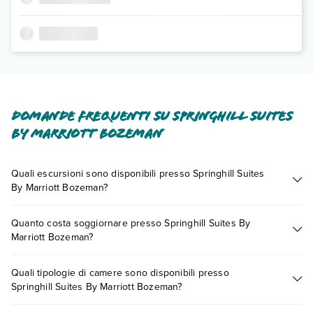
Domande frequenti su Springhill Suites
By Marriott Bozeman
Quali escursioni sono disponibili presso Springhill Suites
By Marriott Bozeman?
Tante sono le escursioni che potrai vivere soggiornando
Quanto costa soggiornare presso Springhill Suites By
presso Springhill Suites By Marriott Bozeman. Scoprile tutte
Marriott Bozeman?
nella
sezione dedicata
o contatta il call center chiamando il
numero 0721.17231 o
prenotando un appuntamento
.
I prezzi di Springhill Suites By Marriott Bozeman possono
Quali tipologie di camere sono disponibili presso
variare in base a vari fattori (per es. date, condizioni dell'hotel,
Springhill Suites By Marriott Bozeman?
ecc). Per consultare i prezzi, compila il motore di ricerca e
scegli quando partire.
Springhill Suites By Marriott Bozeman dispone di diverse