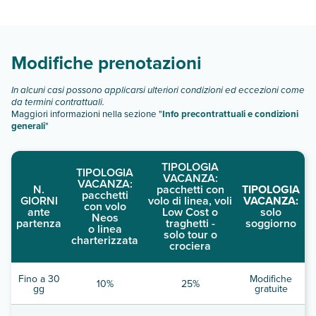
tipologie di camere:
Scopri tutti i dettagli nel paragrafo dedicato "
Info e
descrizione
".
Modifiche prenotazioni
In alcuni casi possono applicarsi ulteriori condizioni ed eccezioni come
da termini contrattuali.
Maggiori informazioni nella sezione "
Info precontrattuali e condizioni
generali
"
TIPOLOGIA
TIPOLOGIA
VACANZA:
VACANZA:
N.
pacchetti con
TIPOLOGIA
pacchetti
GIORNI
volo di linea, voli
VACANZA:
con volo
ante
Low Cost o
solo
Neos
partenza
traghetti -
soggiorno
o linea
solo tour o
charterizzata
crociera
Fino a 30
Modifiche
10%
25%
gg
gratuite