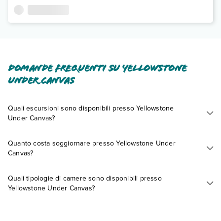
Domande frequenti su Yellowstone
Under Canvas
Quali escursioni sono disponibili presso Yellowstone
Under Canvas?
Tante sono le escursioni che potrai vivere soggiornando
Quanto costa soggiornare presso Yellowstone Under
presso Yellowstone Under Canvas. Scoprile tutte nella
Canvas?
sezione dedicata
o contatta il call center chiamando il numero
0721.17231 o
prenotando un appuntamento
.
I prezzi di Yellowstone Under Canvas possono variare in base
Quali tipologie di camere sono disponibili presso
a vari fattori (per es. date, condizioni dell'hotel, ecc). Per
Yellowstone Under Canvas?
consultare i prezzi, compila il motore di ricerca e scegli
quando partire.
Yellowstone Under Canvas dispone di diverse tipologie di
camere: