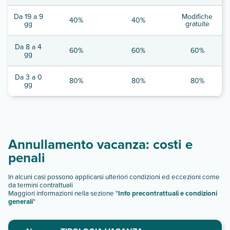
Da 19 a 9
Modifiche
40%
40%
gg
gratuite
Da 8 a 4
60%
60%
60%
gg
Da 3 a 0
80%
80%
80%
gg
Annullamento vacanza: costi e
penali
In alcuni casi possono applicarsi ulteriori condizioni ed eccezioni come
da termini contrattuali
Maggiori informazioni nella sezione "
Info precontrattuali e condizioni
generali
"