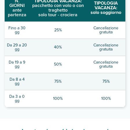
N.
TIPOLOGIA VACANZA:
TIPOLOGIA
GIORNI
pacchetto con volo o con
VACANZA:
ante
traghetto
solo soggiorno
partenza
solo tour - crociera
Fino a 30
Cancellazione
25%
gg
gratuita
Da 29 a 20
Cancellazione
40%
gg
gratuita
Da 19 a 9
Cancellazione
50%
gg
gratuita
Da 8 a 4
75%
75%
gg
Da 3 a 0
100%
100%
gg