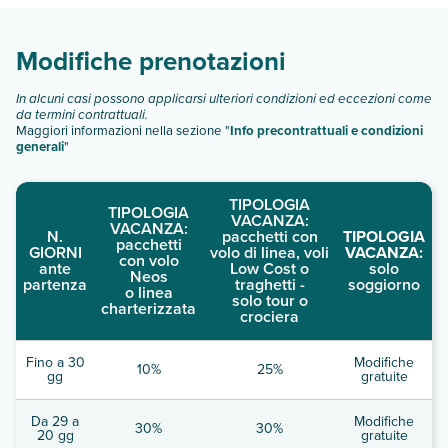
Scopri tutti i dettagli nel paragrafo dedicato "
Info e
descrizione
".
Modifiche prenotazioni
In alcuni casi possono applicarsi ulteriori condizioni ed eccezioni come
da termini contrattuali.
Maggiori informazioni nella sezione "
Info precontrattuali e condizioni
generali
"
TIPOLOGIA
TIPOLOGIA
VACANZA:
VACANZA:
N.
pacchetti con
TIPOLOGIA
pacchetti
GIORNI
volo di linea, voli
VACANZA:
con volo
ante
Low Cost o
solo
Neos
partenza
traghetti -
soggiorno
o linea
solo tour o
charterizzata
crociera
Fino a 30
Modifiche
10%
25%
gg
gratuite
Da 29 a
Modifiche
30%
30%
20 gg
gratuite